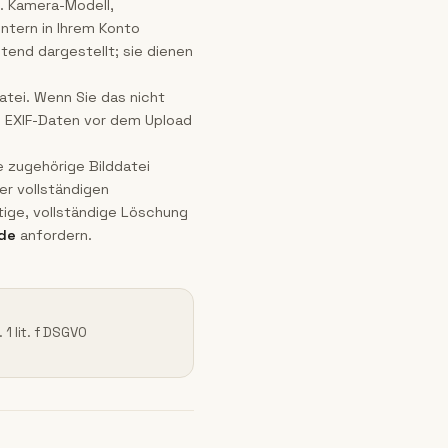
. Kamera-Modell,
ntern in Ihrem Konto
tend dargestellt; sie dienen
atei. Wenn Sie das nicht
e EXIF-Daten vor dem Upload
ie zugehörige Bilddatei
er vollständigen
tige, vollständige Löschung
de
anfordern.
 1 lit. f DSGVO