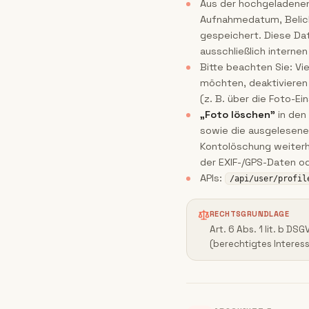
Aus der hochgeladenen
Aufnahmedatum, Belic
gespeichert. Diese D
ausschließlich intern
Bitte beachten Sie: Vi
möchten, deaktivieren
(z. B. über die Foto-Ei
„Foto löschen"
in den 
sowie die ausgelesenen
Kontolöschung weiterhi
der EXIF-/GPS-Daten od
APIs:
/api/user/profil
RECHTSGRUNDLAGE
Art. 6 Abs. 1 lit. b DS
(berechtigtes Interes