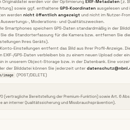
 Originaldatei werden vor der Optimierung
EXIF-Metadaten
(z. B
htung) sowie ggf. enthaltene
GPS-Koordinaten
ausgelesen und i
aten werden
nicht öffentlich angezeigt
und nicht im Nutzer-Fron
en Auswertungs-, Moderations- und Qualitätszwecken.
ele Smartphones speichern GPS-Daten standardmäßig in der Bildd
 Sie die Standorterfassung für die Kamera bzw. entfernen Sie di
nstellungen Ihres Geräts).
Konto-Einstellungen entfernt das Bild aus Ihrer Profil-Anzeige. D
 EXIF-/GPS-Daten verbleiben bis zu einem neuen Upload oder ein
n in unserem Object-Storage bzw. in der Datenbank. Eine vorzei
er der Bilddatei können Sie jederzeit unter
datenschutz@nbnl.
(POST/DELETE)
e/image
GVO (vertragliche Bereitstellung der Premium-Funktion) sowie Art. 6 Abs.
se an interner Qualitätssicherung und Missbrauchsprävention).