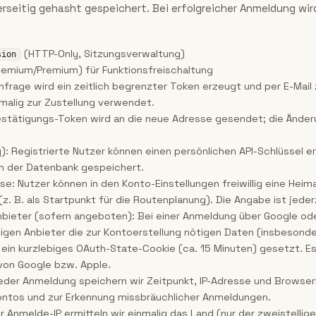
rseitig gehasht gespeichert. Bei erfolgreicher Anmeldung wir
(HTTP-Only, Sitzungsverwaltung)
sion
reemium/Premium) für Funktionsfreischaltung
frage wird ein zeitlich begrenzter Token erzeugt und per E-Mail z
malig zur Zustellung verwendet.
estätigungs-Token wird an die neue Adresse gesendet; die Änder
): Registrierte Nutzer können einen persönlichen API-Schlüssel 
in der Datenbank gespeichert.
e: Nutzer können in den Konto-Einstellungen freiwillig eine Hei
z. B. als Startpunkt für die Routenplanung). Die Angabe ist jeder
bieter (sofern angeboten): Bei einer Anmeldung über Google ode
ligen Anbieter die zur Kontoerstellung nötigen Daten (insbesond
ein kurzlebiges OAuth-State-Cookie (ca. 15 Minuten) gesetzt. E
on Google bzw. Apple.
jeder Anmeldung speichern wir Zeitpunkt, IP-Adresse und Browse
ontos und zur Erkennung missbräuchlicher Anmeldungen.
 Anmelde-IP ermitteln wir einmalig das Land (nur der zweistellig