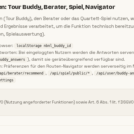
: Tour Buddy, Berater, Spiel, Navigator
 (Tour Buddy), den Berater oder das Quartett-Spiel nutzen, w
 Ergebnisse verarbeitet, um die Funktion technisch bereitzus
n, Spielauswertung).
rowser:
localStorage nbnl_buddy_id
orten: Bei eingeloggten Nutzern werden die Antworten servers
), damit sie geräteübergreifend verfügbar sind.
uddy_answers
n: Präferenzen für den Routen-Navigator werden serverseitig im
,
,
api/berater/recommend
/api/spiel/public/*
/api/user/buddy-an
ettings
SGVO (Nutzung angeforderter Funktionen) sowie Art. 6 Abs. 1 lit. f DSGV