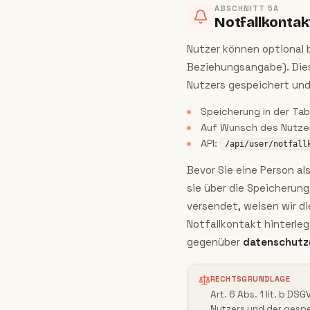
ABSCHNITT
5A
Notfallkontak
Nutzer können optional b
Beziehungsangabe). Dies
Nutzers gespeichert und
Speicherung in der Tab
Auf Wunsch des Nutzer
API:
/api/user/notfall
Bevor Sie eine Person al
sie über die Speicherung
versendet, weisen wir di
Notfallkontakt hinterle
gegenüber
datenschutz
RECHTSGRUNDLAGE
Art. 6 Abs. 1 lit. b D
Nutzers und der gespe