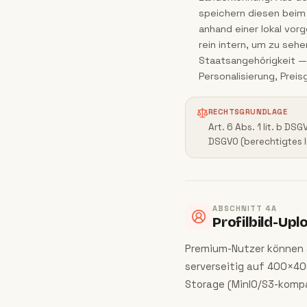
speichern diesen beim 
anhand einer lokal vor
rein intern, um zu seh
Staatsangehörigkeit —
Personalisierung, Pre
RECHTSGRUNDLAGE
Art. 6 Abs. 1 lit. b D
DSGVO (berechtigtes In
ABSCHNITT
4A
Profilbild-Up
Premium-Nutzer können an
serverseitig auf 400×40
Storage (MinIO/S3-kompa