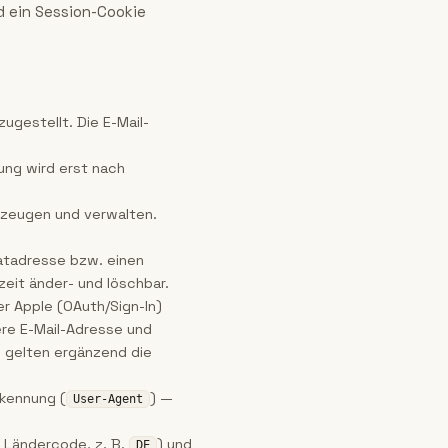
d ein Session-Cookie
ugestellt. Die E-Mail-
ung wird erst nach
erzeugen und verwalten.
matadresse bzw. einen
zeit änder- und löschbar.
r Apple (OAuth/Sign-In)
ere E-Mail-Adresse und
s gelten ergänzend die
rkennung (
) —
User-Agent
e Ländercode, z. B.
) und
DE