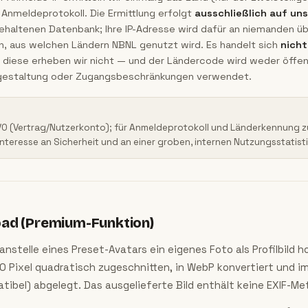
Anmeldeprotokoll. Die Ermittlung erfolgt
ausschließlich auf un
gehaltenen Datenbank; Ihre IP-Adresse wird dafür an niemanden üb
en, aus welchen Ländern NBNL genutzt wird. Es handelt sich
nicht
 diese erheben wir nicht — und der Ländercode wird weder öffen
isgestaltung oder Zugangsbeschränkungen verwendet.
SGVO (Vertrag/Nutzerkonto); für Anmeldeprotokoll und Länderkennung zusä
teresse an Sicherheit und an einer groben, internen Nutzungsstatisti
load (Premium-Funktion)
stelle eines Preset-Avatars ein eigenes Foto als Profilbild ho
0 Pixel quadratisch zugeschnitten, in WebP konvertiert und 
tibel) abgelegt. Das ausgelieferte Bild enthält keine EXIF-M