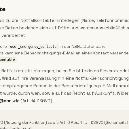
te
is zu drei Notfallkontakte hinterlegen (Name, Telefonnummer,
e Daten beziehen sich auf Dritte und werden ausschließlich 
 verarbeitet.
elle
in der NBNL-Datenbank
user_emergency_contacts
s kann eine Benachrichtigungs-E-Mail an einen Kontakt versend
kontakte
s Notfallkontakt eintragen, holen Sie bitte deren Einverständni
. Wird auf Ihre Veranlassung hin eine Notfall-Benachrichtigun
e empfangende Person in der Benachrichtigungs-E-Mail darauf 
gt wurde, durch wen, sowie auf das Recht auf Auskunft, Wide
@nbnl.de
(Art. 14 DSGVO).
SGVO (Nutzung der Funktion) sowie Art. 6 Abs. 1 lit. f DSGVO (Sicherhei
icherten Person).