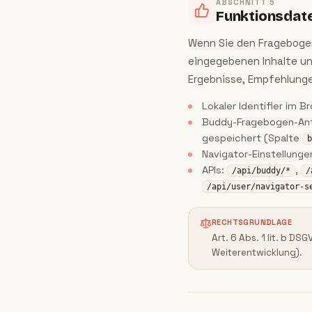
ABSCHNITT
5
Funktionsdaten
Wenn Sie den Fragebogen
eingegebenen Inhalte und
Ergebnisse, Empfehlunge
Lokaler Identifier im B
Buddy-Fragebogen-Antw
gespeichert (Spalte
b
Navigator-Einstellunge
APIs:
,
/api/buddy/*
/
/api/user/navigator-s
RECHTSGRUNDLAGE
Art. 6 Abs. 1 lit. b D
Weiterentwicklung).