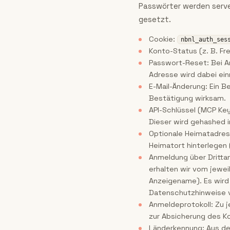
Passwörter werden serve
gesetzt.
Cookie:
nbnl_auth_ses
Konto-Status (z. B. F
Passwort-Reset: Bei An
Adresse wird dabei ein
E-Mail-Änderung: Ein B
Bestätigung wirksam.
API-Schlüssel (MCP Key
Dieser wird gehashed 
Optionale Heimatadress
Heimatort hinterlegen (
Anmeldung über Drittan
erhalten wir vom jewei
Anzeigename). Es wird 
Datenschutzhinweise v
Anmeldeprotokoll: Zu 
zur Absicherung des K
Länderkennung: Aus der