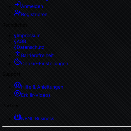
Anmelden
Registrieren
Rechtliches
§
Impressum
§
AGB
§
Datenschutz
Barrierefreiheit
Cookie-Einstellungen
Support
Hilfe & Anleitungen
Erklär-Videos
Partner
NBNL Business