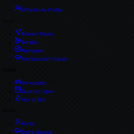
Öffentliche Profile
Tools
Routen-Planer
Berater
Navigator
Führerschein-Trainer
Spiele
Rennspiele
Quartett-Spiel
Hot or Not
Konto
Konto
Deine Garage