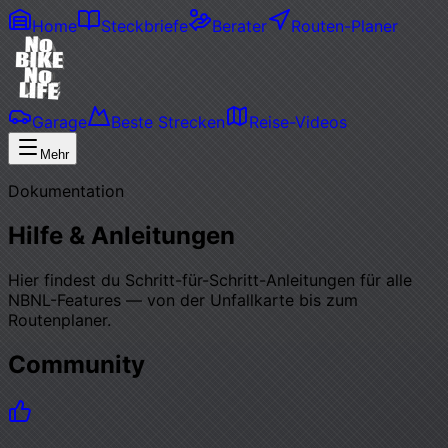
Home
Steckbriefe
Berater
Routen-Planer
Garage
Beste Strecken
Reise-Videos
Mehr
Dokumentation
Hilfe & Anleitungen
Hier findest du Schritt-für-Schritt-Anleitungen für alle
NBNL-Features — von der Unfallkarte bis zum
Routenplaner.
Community