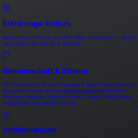
Erklärungs-Videos
Kurze Video-Tutorials zu allen NBNL-Funktionen — direkt
im Fenster oder auf 80 % Vollbild.
Gemeinschaft & Stream
Der Community-Stream: Beiträge & Reise-Videos posten,
Kategorien filtern und alle Beitragstypen verstehen —
Strecken, Katalog, Termine, Wissen, Wetter, NBNL-Infos,
Neuigkeiten & Business-Partner.
Unfallanalysen