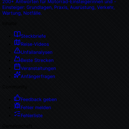
200+ Antworten für Motorrad-Einsteigerinnen und -
Einsteiger: Grundlagen, Praxis, Ausrüstung, Verkehr,
Wartung, Notfälle.
Inhalte
Steckbriefe
Reise-Videos
Unfallanalysen
Beste Strecken
Veranstaltungen
Anfängerfragen
Community
Feedback geben
Fehler melden
Fehlerliste
Gemeinschaft