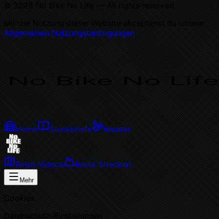
©
2026
No Bike No Life — All rights reserved.
Mit der Nutzung dieser Website akzeptierst du unsere
Allgemeinen Nutzungsbedingungen
.
NBN
Home
Steckbriefe
Berater
Reise-Videos
Beste Strecken
Mehr
Cookies
Datenschutz-Einstellungen