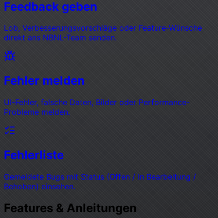
Feedback geben
Lob, Verbesserungsvorschläge oder Feature-Wünsche
direkt ans NBNL-Team senden.
Fehler melden
UI-Fehler, falsche Daten, Bilder oder Performance-
Probleme melden.
Fehlerliste
Gemeldete Bugs mit Status (Offen / In Bearbeitung /
Behoben) einsehen.
Features & Anleitungen