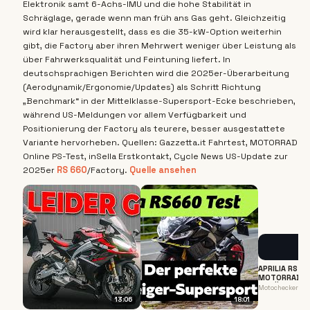
Elektronik samt 6-Achs-IMU und die hohe Stabilität in
Schräglage, gerade wenn man früh ans Gas geht. Gleichzeitig
wird klar herausgestellt, dass es die 35-kW-Option weiterhin
gibt, die Factory aber ihren Mehrwert weniger über Leistung als
über Fahrwerksqualität und Feintuning liefert. In
deutschsprachigen Berichten wird die 2025er-Überarbeitung
(Aerodynamik/Ergonomie/Updates) als Schritt Richtung
„Benchmark“ in der Mittelklasse-Supersport-Ecke beschrieben,
während US-Meldungen vor allem Verfügbarkeit und
Positionierung der Factory als teurere, besser ausgestattete
Variante hervorheben. Quellen: Gazzetta.it Fahrtest, MOTORRAD
Online PS-Test, inSella Erstkontakt, Cycle News US-Update zur
2025er
RS
660
/Factory.
Quelle ansehen
APRILIA RS 6
MOTORRAD TE
A2 FÜHRESCH
Motochecker
13:06
18:01