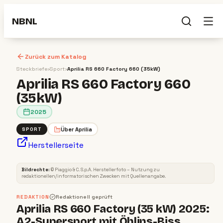
NBNL
Zurück zum Katalog
Steckbriefe
›
Sport
›
Aprilia RS 660 Factory 660 (35kW)
Aprilia RS 660 Factory 660
(35kW)
2025
Über
Aprilia
SPORT
Herstellerseite
SPORT
2025
Bildrechte:
©
Piaggio & C. S.p.A
. Herstellerfoto – Nutzung zu
redaktionellen/informatorischen Zwecken mit Quellenangabe.
REDAKTION
Redaktionell geprüft
Aprilia RS 660 Factory (35 kW) 2025:
A2-Supersport mit Öhlins-Biss