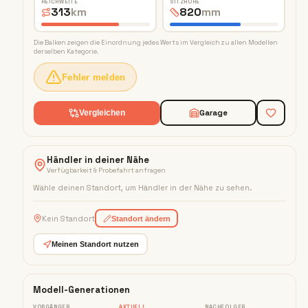
REICHWEITE
SITZHÖHE
313
km
820
mm
Die Balken zeigen die Einordnung jedes Werts im Vergleich zu allen Modellen
derselben Kategorie.
Fehler melden
Garage
Vergleichen
Händler in deiner Nähe
Verfügbarkeit & Probefahrt anfragen
Wähle deinen Standort, um Händler in der Nähe zu sehen
.
Kein Standort
Standort ändern
Meinen Standort nutzen
Modell-Generationen
VORGÄNGER
AKTUELL
NACHFOLGER