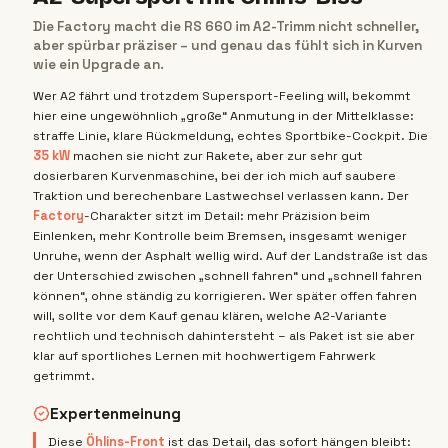
Die Factory macht die RS 660 im A2-Trimm nicht schneller,
aber spürbar präziser – und genau das fühlt sich in Kurven
wie ein Upgrade an.
Wer A2 fährt und trotzdem Supersport-Feeling will, bekommt
hier eine ungewöhnlich „große“ Anmutung in der Mittelklasse:
straffe Linie, klare Rückmeldung, echtes Sportbike-Cockpit. Die
35 kW
machen sie nicht zur Rakete, aber zur sehr gut
dosierbaren Kurvenmaschine, bei der ich mich auf saubere
Traktion und berechenbare Lastwechsel verlassen kann. Der
Factory
-Charakter sitzt im Detail: mehr Präzision beim
Einlenken, mehr Kontrolle beim Bremsen, insgesamt weniger
Unruhe, wenn der Asphalt wellig wird. Auf der Landstraße ist das
der Unterschied zwischen „schnell fahren“ und „schnell fahren
können“, ohne ständig zu korrigieren. Wer später offen fahren
will, sollte vor dem Kauf genau klären, welche A2-Variante
rechtlich und technisch dahintersteht – als Paket ist sie aber
klar auf sportliches Lernen mit hochwertigem Fahrwerk
getrimmt.
Expertenmeinung
Diese
Öhlins-Front
ist das Detail, das sofort hängen bleibt: