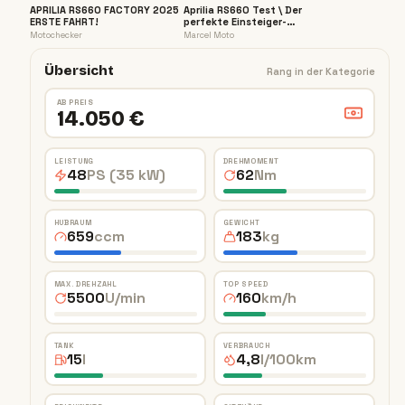
APRILIA RS660 FACTORY 2025
Aprilia RS660 Test \ Der
ERSTE FAHRT!
perfekte Einsteiger-
Supersportler?
Motochecker
Marcel Moto
Übersicht
Rang in der Kategorie
AB PREIS
14.050 €
LEISTUNG
DREHMOMENT
48
PS (35 kW)
62
Nm
HUBRAUM
GEWICHT
659
ccm
183
kg
MAX. DREHZAHL
TOP SPEED
5500
U/min
160
km/h
TANK
VERBRAUCH
15
l
4,8
l/100km