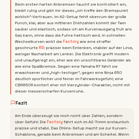
Beim ersten harten Anbremsen taucht sie kontrolliert ein,
bleibt ruhig und gibt mir dieses „ich treffe den Bremspunkt
wirklich“-Vertrauen. Im A2-Setup fehlt obenrum der große
Punch, klar, aber aus mittleren Drehzahlen kommt der Twin
sauber und elastisch, sodass ich am Kurvenausgang früh ans
Gas kann, ohne dass die Fuhre hektisch wird. In schnellen
Wechselkurven wirkt die
Factory
wie eine straffer
geschnürte
RS
: präziser beim Einlenken, stabiler auf der Linie,
weniger Nacharbeit am Lenker. Die Elektronik greift modern
und unaufgeregt ein, eher wie ein unsichtbares Geländer als
wie eine Spaßbremse. Gegen eine Yamaha R7 fährt sie
erwachsener und „high-techiger“, gegen eine Ninja 650
deutlich sportlicher und feiner im Fahrwerksgefühl; eine
CBR650R kontert eher mit Vierzylinder-Charakter, nicht mit
dieser messerscharfen Kurvenruhe.
Fazit
Am Ende überzeugt sie mich nicht über Zahlen, sondern
über Gefühl: Die
Factory
fährt sich im A2-Trimm erstaunlich
präzise und stabil. Das Öhlins-Setup macht sie zur Kurven-
Schablone, gerade beim Anbremsen und am Scheitel. Wenn