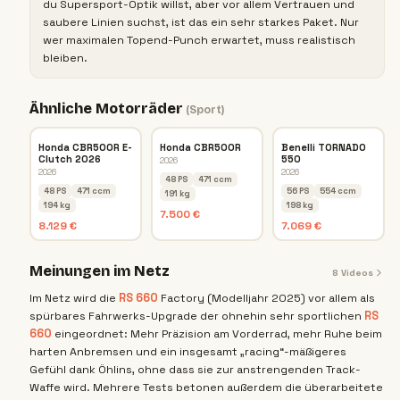
du Supersport-Optik willst, aber vor allem Vertrauen und
saubere Linien suchst, ist das ein sehr starkes Paket. Nur
wer maximalen Topend-Punch erwartet, muss realistisch
bleiben.
Ähnliche Motorräder
(
Sport
)
Honda CBR500R E-
Honda CBR500R
Benelli TORNADO
Clutch 2026
550
2026
2026
2026
48 PS
471 ccm
48 PS
471 ccm
56 PS
554 ccm
191 kg
194 kg
198 kg
7.500 €
8.129 €
7.069 €
Meinungen im Netz
8
Videos
Im Netz wird die
RS
660
Factory (Modelljahr 2025) vor allem als
spürbares Fahrwerks-Upgrade der ohnehin sehr sportlichen
RS
660
eingeordnet: Mehr Präzision am Vorderrad, mehr Ruhe beim
harten Anbremsen und ein insgesamt „racing“-mäßigeres
Gefühl dank Öhlins, ohne dass sie zur anstrengenden Track-
Waffe wird. Mehrere Tests betonen außerdem die überarbeitete