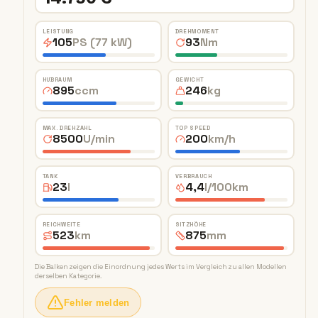
LEISTUNG
DREHMOMENT
105
PS (77 kW)
93
Nm
HUBRAUM
GEWICHT
895
ccm
246
kg
MAX. DREHZAHL
TOP SPEED
8500
U/min
200
km/h
TANK
VERBRAUCH
23
l
4,4
l/100km
REICHWEITE
SITZHÖHE
523
km
875
mm
Die Balken zeigen die Einordnung jedes Werts im Vergleich zu allen Modellen
derselben Kategorie.
Fehler melden