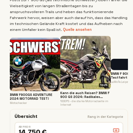
Posts zur F 900 GS (als technische Schwester) loben Fahrer die
Vielseitigkeit von langen Straßentagen bis zu
anspruchsvolleren Trails und heben das funktionierende
Fahrwerk hervor, weisen aber auch darauf hin, dass das Handling
im technischen Gelände Kraft kostet und das Aufheben nach
einem Umfaller kein Spaß ist.
Quelle ansehen
BMW F 900 G
Testfahrt un
Daten
LaMoTe.Leipzig
19:25
18:37
Kann die auch Reisen? BMW F
BMW F900GS ADVENTURE
900 GS 2024: Radikales
2024 MOTORRAD TEST!
Sportgerät im Test!
1000PS - die starke Motorradseite im
Motochecker
Internet
Übersicht
Rang in der Kategorie
AB PREIS
14.750 €