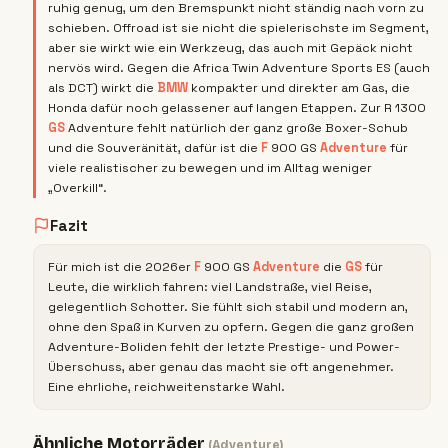
ruhig genug, um den Bremspunkt nicht ständig nach vorn zu
schieben. Offroad ist sie nicht die spielerischste im Segment,
aber sie wirkt wie ein Werkzeug, das auch mit Gepäck nicht
nervös wird. Gegen die Africa Twin Adventure Sports ES (auch
als DCT) wirkt die
BMW
kompakter und direkter am Gas, die
Honda dafür noch gelassener auf langen Etappen. Zur R 1300
GS
Adventure fehlt natürlich der ganz große Boxer-Schub
und die Souveränität, dafür ist die
F
900
GS
Adventure
für
viele realistischer zu bewegen und im Alltag weniger
„Overkill“.
Fazit
Für mich ist die 2026er
F
900
GS
Adventure
die
GS
für
Leute, die wirklich fahren: viel Landstraße, viel Reise,
gelegentlich Schotter. Sie fühlt sich stabil und modern an,
ohne den Spaß in Kurven zu opfern. Gegen die ganz großen
Adventure-Boliden fehlt der letzte Prestige- und Power-
Überschuss, aber genau das macht sie oft angenehmer.
Eine ehrliche, reichweitenstarke Wahl.
Ähnliche Motorräder
(
Adventure
)