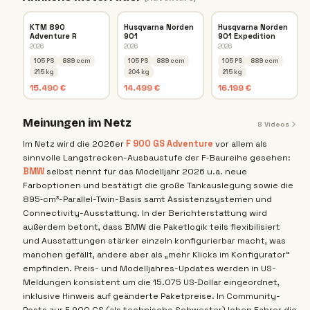
KTM 890
Husqvarna Norden
Husqvarna Norden
Adventure R
901
901 Expedition
2026
2026
2026
105 PS
889 ccm
105 PS
889 ccm
105 PS
889 ccm
215 kg
204 kg
215 kg
15.490 €
14.499 €
16.199 €
Meinungen im Netz
8
Videos
Im Netz wird die 2026er
F 900 GS Adventure
vor allem als
sinnvolle Langstrecken-Ausbaustufe der F‑Baureihe gesehen:
BMW
selbst nennt für das Modelljahr 2026 u.a. neue
Farboptionen und bestätigt die große Tankauslegung sowie die
895‑cm³-Parallel-Twin-Basis samt Assistenzsystemen und
Connectivity-Ausstattung. In der Berichterstattung wird
außerdem betont, dass BMW die Paketlogik teils flexibilisiert
und Ausstattungen stärker einzeln konfigurierbar macht, was
manchen gefällt, andere aber als „mehr Klicks im Konfigurator“
empfinden. Preis- und Modelljahres-Updates werden in US-
Meldungen konsistent um die 15.075 US‑Dollar eingeordnet,
inklusive Hinweis auf geänderte Paketpreise. In Community-