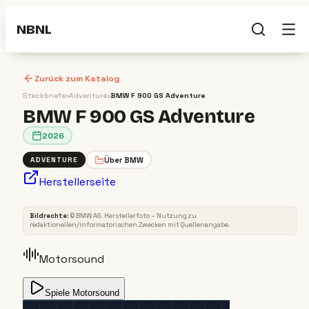
NBNL
Zurück zum Katalog
Steckbriefe
›
Adventure
›
BMW F 900 GS Adventure
BMW F 900 GS Adventure
2026
Über
BMW
ADVENTURE
Herstellerseite
ADVENTURE
2026
Bildrechte:
©
BMW AG
. Herstellerfoto – Nutzung zu
redaktionellen/informatorischen Zwecken mit Quellenangabe.
Motorsound
Spiele Motorsound