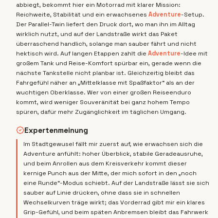
abbiegt, bekommt hier ein Motorrad mit klarer Mission:
Reichweite, Stabilität und ein erwachsenes
Adventure
-Setup.
Der Parallel-Twin liefert den Druck dort, wo man ihn im Alltag
wirklich nutzt, und auf der Landstraße wirkt das Paket
überraschend handlich, solange man sauber fährt und nicht
hektisch wird. Auf langen Etappen zahlt die
Adventure
-Idee mit
großem Tank und Reise-Komfort spürbar ein, gerade wenn die
nächste Tankstelle nicht planbar ist. Gleichzeitig bleibt das
Fahrgefühl näher an „Mittelklasse mit Spaßfaktor“ als an der
wuchtigen Oberklasse. Wer von einer großen Reiseenduro
kommt, wird weniger Souveränität bei ganz hohem Tempo
spüren, dafür mehr Zugänglichkeit im täglichen Umgang.
Expertenmeinung
Im Stadtgewusel fällt mir zuerst auf, wie erwachsen sich die
Adventure anfühlt: hoher Überblick, stabile Geradeausruhe,
und beim Anrollen aus dem Kreisverkehr kommt dieser
kernige Punch aus der Mitte, der mich sofort in den „noch
eine Runde“-Modus schiebt. Auf der Landstraße lässt sie sich
sauber auf Linie drücken, ohne dass sie in schnellen
Wechselkurven träge wirkt; das Vorderrad gibt mir ein klares
Grip-Gefühl, und beim späten Anbremsen bleibt das Fahrwerk