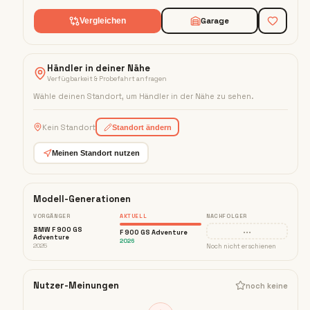
Garage
Vergleichen
Händler in deiner Nähe
Verfügbarkeit & Probefahrt anfragen
Wähle deinen Standort, um Händler in der Nähe zu sehen
.
Kein Standort
Standort ändern
Meinen Standort nutzen
Modell-Generationen
VORGÄNGER
AKTUELL
NACHFOLGER
···
BMW F 900 GS
F 900 GS Adventure
Adventure
2026
2025
Noch nicht erschienen
Nutzer-Meinungen
noch keine