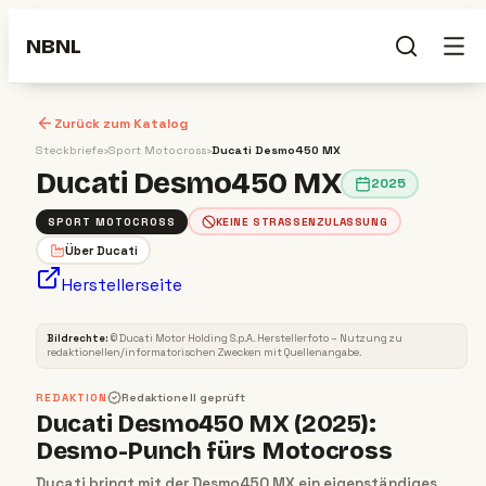
NBNL
Zurück zum Katalog
Steckbriefe
›
Sport Motocross
›
Ducati Desmo450 MX
Ducati Desmo450 MX
2025
SPORT MOTOCROSS
KEINE STRASSENZULASSUNG
Über
Ducati
Herstellerseite
SPORT MOTOCROSS
2025
Bildrechte:
©
Ducati Motor Holding S.p.A
. Herstellerfoto – Nutzung zu
redaktionellen/informatorischen Zwecken mit Quellenangabe.
REDAKTION
Redaktionell geprüft
Ducati Desmo450 MX (2025):
Desmo-Punch fürs Motocross
Ducati bringt mit der Desmo450 MX ein eigenständiges