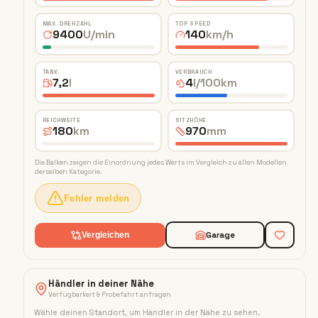
MAX. DREHZAHL
TOP SPEED
9400
U/min
140
km/h
TANK
VERBRAUCH
7,2
l
4
l/100km
REICHWEITE
SITZHÖHE
180
km
970
mm
Die Balken zeigen die Einordnung jedes Werts im Vergleich zu allen Modellen
derselben Kategorie.
Fehler melden
Garage
Vergleichen
Händler in deiner Nähe
Verfügbarkeit & Probefahrt anfragen
Wähle deinen Standort, um Händler in der Nähe zu sehen
.