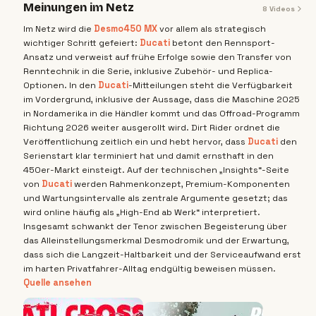
Meinungen im Netz
8
Videos
Im Netz wird die
Desmo450 MX
vor allem als strategisch
wichtiger Schritt gefeiert:
Ducati
betont den Rennsport-
Ansatz und verweist auf frühe Erfolge sowie den Transfer von
Renntechnik in die Serie, inklusive Zubehör- und Replica-
Optionen. In den
Ducati
-Mitteilungen steht die Verfügbarkeit
im Vordergrund, inklusive der Aussage, dass die Maschine 2025
in Nordamerika in die Händler kommt und das Offroad-Programm
Richtung 2026 weiter ausgerollt wird. Dirt Rider ordnet die
Veröffentlichung zeitlich ein und hebt hervor, dass
Ducati
den
Serienstart klar terminiert hat und damit ernsthaft in den
450er-Markt einsteigt. Auf der technischen „Insights“-Seite
von
Ducati
werden Rahmenkonzept, Premium-Komponenten
und Wartungsintervalle als zentrale Argumente gesetzt; das
wird online häufig als „High-End ab Werk“ interpretiert.
Insgesamt schwankt der Tenor zwischen Begeisterung über
das Alleinstellungsmerkmal Desmodromik und der Erwartung,
dass sich die Langzeit-Haltbarkeit und der Serviceaufwand erst
im harten Privatfahrer-Alltag endgültig beweisen müssen.
Quelle ansehen