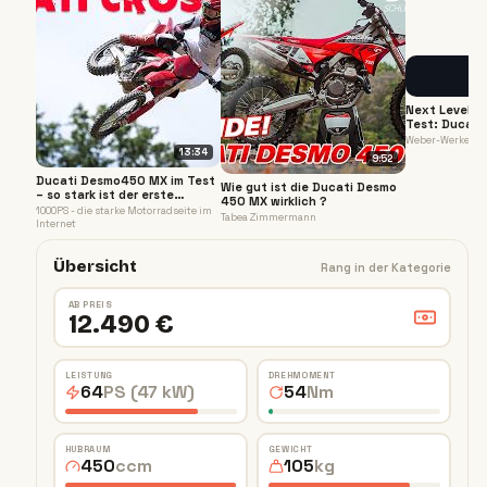
Next Level? 
Test: Ducat
2026 - die M
Weber-Werke
Premiere der
13:34
9:52
Ducati Desmo450 MX im Test
Wie gut ist die Ducati Desmo
– so stark ist der erste
450 MX wirklich ?
Motocrosser von Ducati!
1000PS - die starke Motorradseite im
Tabea Zimmermann
Internet
Übersicht
Rang in der Kategorie
AB PREIS
12.490 €
LEISTUNG
DREHMOMENT
64
PS (47 kW)
54
Nm
HUBRAUM
GEWICHT
450
ccm
105
kg