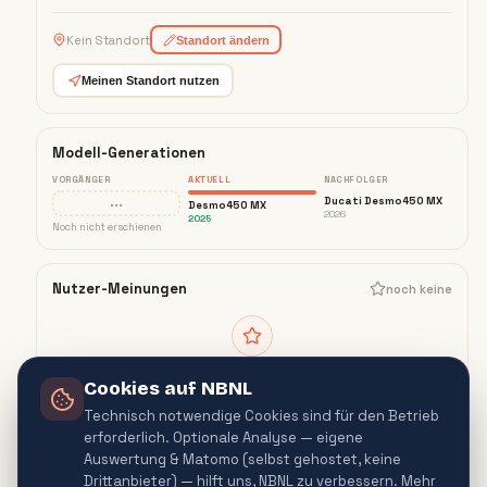
Kein Standort
Standort ändern
Meinen Standort nutzen
Modell-Generationen
VORGÄNGER
AKTUELL
NACHFOLGER
···
Ducati Desmo450 MX
Desmo450 MX
2026
2025
Noch nicht erschienen
Nutzer-Meinungen
noch keine
Noch keine Bewertungen
Für die
Ducati Desmo450 MX
liegen noch
Cookies auf NBNL
keine Nutzer-Meinungen vor. Teile deine
Erfahrung und sei die erste Stimme.
Technisch notwendige Cookies sind für den Betrieb
erforderlich. Optionale Analyse — eigene
Bewerten
BALD
Auswertung & Matomo (selbst gehostet, keine
Drittanbieter) — hilft uns, NBNL zu verbessern. Mehr