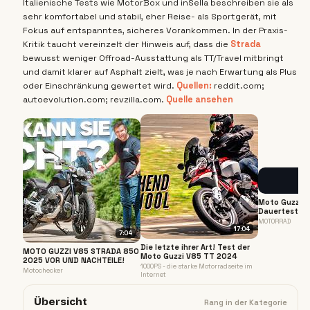
Italienische Tests wie MotorBox und inSella beschreiben sie als
sehr komfortabel und stabil, eher Reise- als Sportgerät, mit
Fokus auf entspanntes, sicheres Vorankommen. In der Praxis-
Kritik taucht vereinzelt der Hinweis auf, dass die
Strada
bewusst weniger Offroad-Ausstattung als TT/Travel mitbringt
und damit klarer auf Asphalt zielt, was je nach Erwartung als Plus
oder Einschränkung gewertet wird.
Quellen:
reddit.com;
autoevolution.com; revzilla.com.
Quelle ansehen
Moto Guzzi V
Dauertest: W
italienische 
MOTORRAD
17:04
7:04
Die letzte ihrer Art! Test der
MOTO GUZZI V85 STRADA 850
Moto Guzzi V85 TT 2024
2025 VOR UND NACHTEILE!
1000PS - die starke Motorradseite im
Motochecker
Internet
Übersicht
Rang in der Kategorie