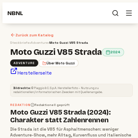
NBNL
Zurück zum Katalog
Steckbriefe
›
Adventure
›
Moto Guzzi V85 Strada
Moto Guzzi V85 Strada
2024
Über
Moto Guzzi
ADVENTURE
Herstellerseite
ADVENTURE
2024
Bildrechte:
©
Piaggio & C. S.p.A
. Herstellerfoto – Nutzung zu
redaktionellen/informatorischen Zwecken mit Quellenangabe.
REDAKTION
Redaktionell geprüft
Moto Guzzi V85 Strada (2024):
Charakter statt Zahlenrennen
Die Strada ist die V85 für Asphaltmenschen: weniger
Adventure-Show, mehr Alltag, Kurvenfluss und italienische