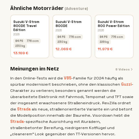
Ähnliche Motorräder
(
Adventure
)
Suzuki V-Strom
Suzuki V-Strom
Suzuki V-Strom
800DE Travel
800DE
800 Power Edition
Edition
2026
2026
2026
84 PS
776 ccm
84 PS
776 ccm
84 PS
776 ccm
230 kg
229 kg
230 kg
12.069 €
11.979 €
13.169 €
Meinungen im Netz
8
Videos
In den Online-Tests wird die
V85
-Familie für 2024 häufig als
spürbar modernisiert beschrieben, ohne den klassischen
Guzzi
-
Charakter zu verlieren; besonders genannt werden die
überarbeitete Elektronik mit Fahrmodi, Tempomat und TFT sowie
der insgesamt erwachsenere Straßeneindruck. RevZilla ordnet
die
Strada
als neue, straßenorientierte Variante ein und betont
die Modellposition innerhalb der Baureihe. Visordown hebt die
Strada
-spezifische Ausrichtung mit Alurädern,
straßenbetonter Bereifung, niedrigerem Kotflügel und
„cleanerem“ Look gegenüber den TT-Versionen hervor.