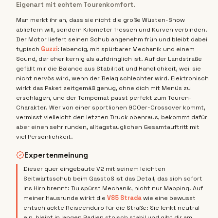
Eigenart mit echtem Tourenkomfort.
Man merkt ihr an, dass sie nicht die große Wüsten-Show
abliefern will, sondern Kilometer fressen und Kurven verbinden.
Der Motor liefert seinen Schub angenehm früh und bleibt dabei
typisch
Guzzi
: lebendig, mit spürbarer Mechanik und einem
Sound, der eher kernig als aufdringlich ist. Auf der Landstraße
gefällt mir die Balance aus Stabilität und Handlichkeit, weil sie
nicht nervös wird, wenn der Belag schlechter wird. Elektronisch
wirkt das Paket zeitgemäß genug, ohne dich mit Menüs zu
erschlagen, und der Tempomat passt perfekt zum Touren-
Charakter. Wer von einer sportlichen 900er-Crossover kommt,
vermisst vielleicht den letzten Druck obenraus, bekommt dafür
aber einen sehr runden, alltagstauglichen Gesamtauftritt mit
viel Persönlichkeit.
Expertenmeinung
Dieser quer eingebaute V2 mit seinem leichten
Seitwärtsschub beim Gasstoß ist das Detail, das sich sofort
ins Hirn brennt: Du spürst Mechanik, nicht nur Mapping. Auf
meiner Hausrunde wirkt die
V85 Strada
wie eine bewusst
entschlackte Reiseenduro für die Straße: Sie lenkt neutral
ein, bleibt in langen Radien stoisch stabil und gibt dir am