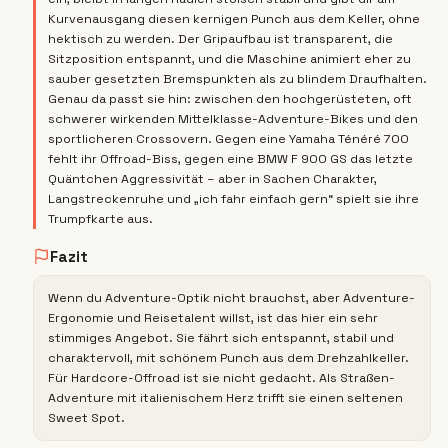
Kurvenausgang diesen kernigen Punch aus dem Keller, ohne
hektisch zu werden. Der Gripaufbau ist transparent, die
Sitzposition entspannt, und die Maschine animiert eher zu
sauber gesetzten Bremspunkten als zu blindem Draufhalten.
Genau da passt sie hin: zwischen den hochgerüsteten, oft
schwerer wirkenden Mittelklasse-Adventure-Bikes und den
sportlicheren Crossovern. Gegen eine Yamaha Ténéré 700
fehlt ihr Offroad-Biss, gegen eine BMW F 900 GS das letzte
Quäntchen Aggressivität – aber in Sachen Charakter,
Langstreckenruhe und „ich fahr einfach gern“ spielt sie ihre
Trumpfkarte aus.
Fazit
Wenn du Adventure-Optik nicht brauchst, aber Adventure-
Ergonomie und Reisetalent willst, ist das hier ein sehr
stimmiges Angebot. Sie fährt sich entspannt, stabil und
charaktervoll, mit schönem Punch aus dem Drehzahlkeller.
Für Hardcore-Offroad ist sie nicht gedacht. Als Straßen-
Adventure mit italienischem Herz trifft sie einen seltenen
Sweet Spot.