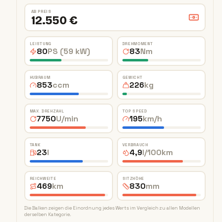
AB PREIS
12.550 €
LEISTUNG
DREHMOMENT
80
PS (59 kW)
83
Nm
HUBRAUM
GEWICHT
853
ccm
226
kg
MAX. DREHZAHL
TOP SPEED
7750
U/min
195
km/h
TANK
VERBRAUCH
23
l
4,9
l/100km
REICHWEITE
SITZHÖHE
469
km
830
mm
Die Balken zeigen die Einordnung jedes Werts im Vergleich zu allen Modellen
derselben Kategorie.