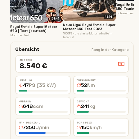
Royal Enfiel
650 Touring 
Probefahrt
motowellness
19:14
28:47
Neue Liga! Royal Enfield Super
Royal Enfield Super Meteor
Meteor 650 Test 2023
650 | Test (deutsch)
1000PS - die starke Motorradseite im
Motorrad Test
Internet
Übersicht
Rang in der Kategorie
AB PREIS
8.540 €
LEISTUNG
DREHMOMENT
47
PS (35 kW)
52
Nm
HUBRAUM
GEWICHT
648
ccm
241
kg
MAX. DREHZAHL
TOP SPEED
7250
U/min
150
km/h