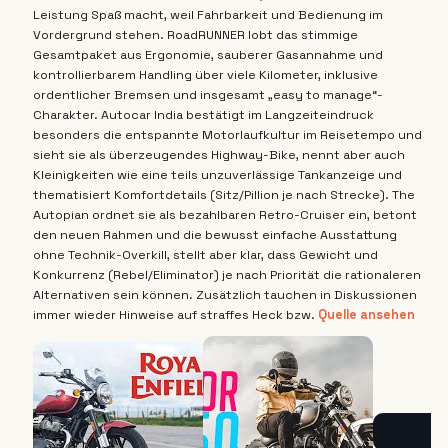
Leistung Spaß macht, weil Fahrbarkeit und Bedienung im
Vordergrund stehen. RoadRUNNER lobt das stimmige
Gesamtpaket aus Ergonomie, sauberer Gasannahme und
kontrollierbarem Handling über viele Kilometer, inklusive
ordentlicher Bremsen und insgesamt „easy to manage“-
Charakter. Autocar India bestätigt im Langzeiteindruck
besonders die entspannte Motorlaufkultur im Reisetempo und
sieht sie als überzeugendes Highway-Bike, nennt aber auch
Kleinigkeiten wie eine teils unzuverlässige Tankanzeige und
thematisiert Komfortdetails (Sitz/Pillion je nach Strecke). The
Autopian ordnet sie als bezahlbaren Retro-Cruiser ein, betont
den neuen Rahmen und die bewusst einfache Ausstattung
ohne Technik-Overkill, stellt aber klar, dass Gewicht und
Konkurrenz (Rebel/Eliminator) je nach Priorität die rationaleren
Alternativen sein können. Zusätzlich tauchen in Diskussionen
immer wieder Hinweise auf straffes Heck bzw.
Quelle ansehen