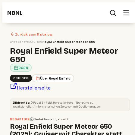
NBNL
Zurück zum Katalog
Steckbriefe
›
Cruiser
›
Royal Enfield Super Meteor 650
Royal Enfield Super Meteor
650
2025
Über
Royal Enfield
CRUISER
Herstellerseite
CRUISER
2025
Bildrechte:
©
Royal Enfield
. Herstellerfoto – Nutzung zu
redaktionellen/informatorischen Zwecken mit Quellenangabe.
REDAKTION
Redaktionell geprüft
Royal Enfield Super Meteor 650
(2025): Cruiser mit Charakter statt