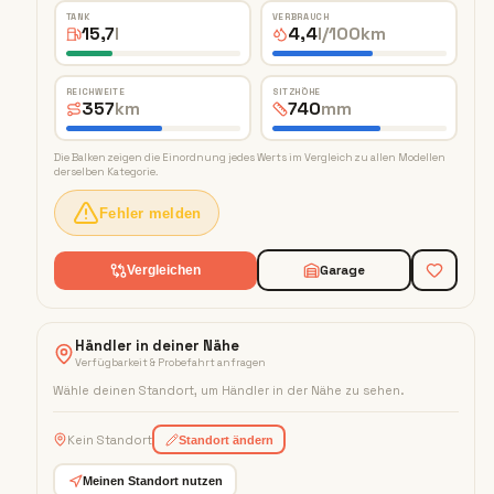
TANK
VERBRAUCH
15,7
l
4,4
l/100km
REICHWEITE
SITZHÖHE
357
km
740
mm
Die Balken zeigen die Einordnung jedes Werts im Vergleich zu allen Modellen
derselben Kategorie.
Fehler melden
Garage
Vergleichen
Händler in deiner Nähe
Verfügbarkeit & Probefahrt anfragen
Wähle deinen Standort, um Händler in der Nähe zu sehen
.
Kein Standort
Standort ändern
Meinen Standort nutzen