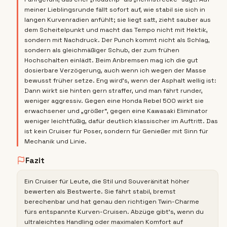
meiner Lieblingsrunde fällt sofort auf, wie stabil sie sich in
langen Kurvenradien anfühlt; sie liegt satt, zieht sauber aus
dem Scheitelpunkt und macht das Tempo nicht mit Hektik,
sondern mit Nachdruck. Der Punch kommt nicht als Schlag,
sondern als gleichmäßiger Schub, der zum frühen
Hochschalten einlädt. Beim Anbremsen mag ich die gut
dosierbare Verzögerung, auch wenn ich wegen der Masse
bewusst früher setze. Eng wird’s, wenn der Asphalt wellig ist:
Dann wirkt sie hinten gern straffer, und man fährt runder,
weniger aggressiv. Gegen eine Honda Rebel 500 wirkt sie
erwachsener und „größer“, gegen eine Kawasaki Eliminator
weniger leichtfüßig, dafür deutlich klassischer im Auftritt. Das
ist kein Cruiser für Poser, sondern für Genießer mit Sinn für
Mechanik und Linie.
Fazit
Ein Cruiser für Leute, die Stil und Souveränität höher
bewerten als Bestwerte. Sie fährt stabil, bremst
berechenbar und hat genau den richtigen Twin-Charme
fürs entspannte Kurven-Cruisen. Abzüge gibt’s, wenn du
ultraleichtes Handling oder maximalen Komfort auf