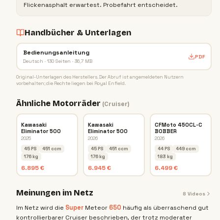
Flickenasphalt erwartest. Probefahrt entscheidet.
Handbücher & Unterlagen
Bedienungsanleitung
PDF
Deutsch · 130 Seiten · 36,7 MB
Original-Unterlagen des Herstellers. Der Abruf ist angemeldeten Nutzern
vorbehalten; die Rechte liegen bei
Royal Enfield
.
Ähnliche Motorräder
(
Cruiser
)
Kawasaki
Kawasaki
CFMoto 450CL-C
Eliminator 500
Eliminator 500
BOBBER
2025
2026
2026
45 PS
451 ccm
45 PS
451 ccm
44 PS
449 ccm
176 kg
176 kg
183 kg
6.895 €
6.945 €
6.499 €
Meinungen im Netz
8
Videos
Im Netz wird die
Super
Meteor
650
häufig als überraschend gut
kontrollierbarer Cruiser beschrieben, der trotz moderater