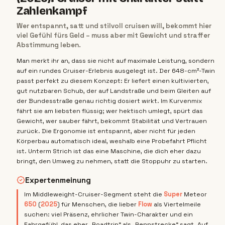
Zahlenkampf
Wer entspannt, satt und stilvoll cruisen will, bekommt hier
viel Gefühl fürs Geld – muss aber mit Gewicht und straffer
Abstimmung leben.
Man merkt ihr an, dass sie nicht auf maximale Leistung, sondern
auf ein rundes Cruiser-Erlebnis ausgelegt ist. Der 648-cm³-Twin
passt perfekt zu diesem Konzept: Er liefert einen kultivierten,
gut nutzbaren Schub, der auf Landstraße und beim Gleiten auf
der Bundesstraße genau richtig dosiert wirkt. Im Kurvenmix
fährt sie am liebsten flüssig; wer hektisch umlegt, spürt das
Gewicht, wer sauber fährt, bekommt Stabilität und Vertrauen
zurück. Die Ergonomie ist entspannt, aber nicht für jeden
Körperbau automatisch ideal, weshalb eine Probefahrt Pflicht
ist. Unterm Strich ist das eine Maschine, die dich eher dazu
bringt, den Umweg zu nehmen, statt die Stoppuhr zu starten.
Expertenmeinung
Im Middleweight-Cruiser-Segment steht die
Super
Meteor
650
(
2025
) für Menschen, die lieber
Flow
als Viertelmeile
suchen: viel Präsenz, ehrlicher Twin-Charakter und ein
Fahrgefühl, das eher „Roadtrip“ als „Rennstrecke“ sagt. Auf