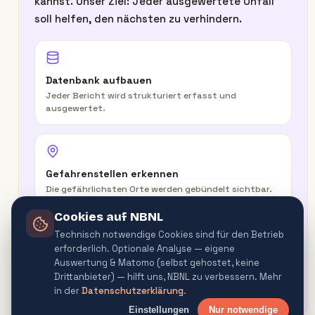
kannst. Unser Ziel: Jeder ausgewertete Unfall
soll helfen, den nächsten zu verhindern.
Datenbank aufbauen
Jeder Bericht wird strukturiert erfasst und
ausgewertet.
Gefahrenstellen erkennen
Die gefährlichsten Orte werden gebündelt sichtbar.
Cookies auf NBNL
Technisch notwendige Cookies sind für den Betrieb
erforderlich. Optionale Analyse — eigene
In der Route warnen
Auswertung & Matomo (selbst gehostet, keine
Routenplaner & Navigator warnen vor
Drittanbieter) — hilft uns, NBNL zu verbessern. Mehr
Gefahrenquellen.
in der
Datenschutzerklärung
.
Einstellungen
Nur notwendige