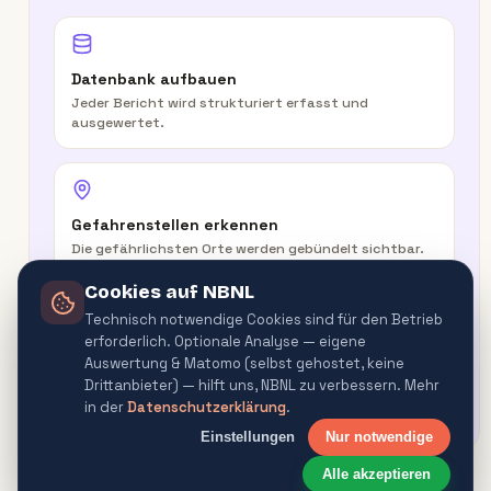
Datenbank aufbauen
Jeder Bericht wird strukturiert erfasst und
ausgewertet.
Gefahrenstellen erkennen
Die gefährlichsten Orte werden gebündelt sichtbar.
Cookies auf NBNL
Technisch notwendige Cookies sind für den Betrieb
erforderlich. Optionale Analyse — eigene
In der Route warnen
Auswertung & Matomo (selbst gehostet, keine
Routenplaner & Navigator warnen vor
Drittanbieter) — hilft uns, NBNL zu verbessern. Mehr
Gefahrenquellen.
in der
Datenschutzerklärung
.
Einstellungen
Nur notwendige
Alle akzeptieren