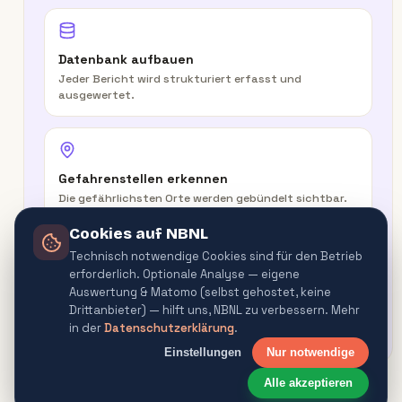
Datenbank aufbauen
Jeder Bericht wird strukturiert erfasst und
ausgewertet.
Gefahrenstellen erkennen
Die gefährlichsten Orte werden gebündelt sichtbar.
Cookies auf NBNL
Technisch notwendige Cookies sind für den Betrieb
erforderlich. Optionale Analyse — eigene
In der Route warnen
Auswertung & Matomo (selbst gehostet, keine
Routenplaner & Navigator warnen vor
Drittanbieter) — hilft uns, NBNL zu verbessern. Mehr
Gefahrenquellen.
in der
Datenschutzerklärung
.
Einstellungen
Nur notwendige
Alle akzeptieren