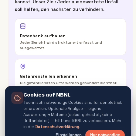
kannst. Unser Ziel: Jeder ausgewertete Unfall
soll helfen, den nächsten zu verhindern.
Datenbank aufbauen
Jeder Bericht wird strukturiert erfasst und
ausgewertet.
Gefahrenstellen erkennen
Die gefährlichsten Orte werden gebündelt sichtbar.
Cookies auf NBNL
Technisch notwendige Cookies sind für den Betrieb
erforderlich. Optionale Analyse — eigene
In der Route warnen
Auswertung & Matomo (selbst gehostet, keine
Routenplaner & Navigator warnen vor
Drittanbieter) — hilft uns, NBNL zu verbessern. Mehr
Gefahrenquellen.
in der
Datenschutzerklärung
.
Einstellungen
Nur notwendige