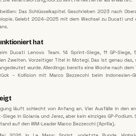
beißen: Das Schlüsselkapitel. Geschrieben 2023 nach Obera
iplopie. Gelebt 2024–2025 mit dem Wechsel zu Ducati und d
ans.
nktioniert hat
eim Ducati Lenovo Team. 14 Sprint-Siege, 11 GP-Siege,
en Zweiten. Vorzeitiger Titel in Motegi. Das ist genau das
 angedeutet wurde. Allerdings: bereits eine Woche nach dem 
urück – Kollision mit Marco Bezzecchi beim Indonesien-G
eigt
digung läuft schlecht von Anfang an. Vier Ausfälle in den e
t-Siege in Goiania und Jerez, aber kein einziges GP-Podium.
tand auf den WM-Leader Marco Bezzecchi (Aprilia).
ai 2026 in Le Mans: Sprint, vorletzte Runde, Highsi