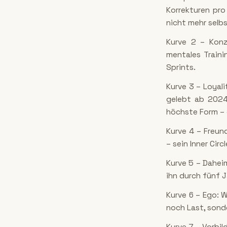
Korrekturen pr
nicht mehr selbs
Kurve 2 – Konze
mentales Traini
Sprints.
Kurve 3 – Loyal
gelebt ab 2024 
höchste Form – d
Kurve 4 – Freun
– sein Inner Cir
Kurve 5 – Daheim
ihn durch fünf 
Kurve 6 – Ego: 
noch Last, sond
Kurve 7 – Vorbild