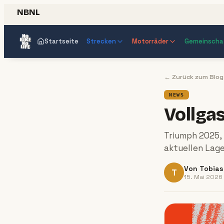
NBNL
Startseite
Strecken
Motorräder
Gemeinscha
← Zurück zum Blog
NEWS
Vollga
Triumph 2025,
aktuellen Lage
Von
Tobias
T
15. Mai 2026