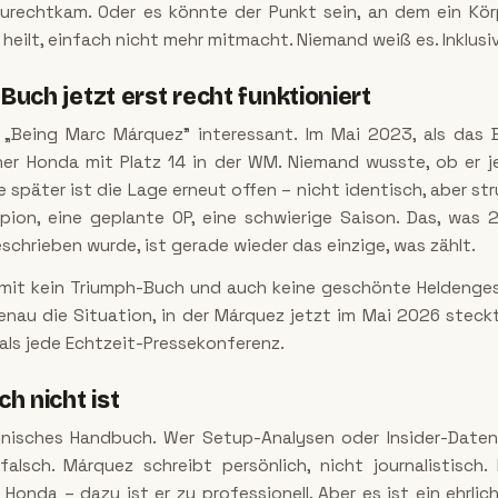
zurechtkam. Oder es könnte der Punkt sein, an dem ein Kör
heilt, einfach nicht mehr mitmacht. Niemand weiß es. Inklusi
uch jetzt erst recht funktioniert
 „Being Marc Márquez" interessant. Im Mai 2023, als das 
ner Honda mit Platz 14 in der WM. Niemand wusste, ob er j
e später ist die Lage erneut offen – nicht identisch, aber stru
pion, eine geplante OP, eine schwierige Saison. Das, was 
schrieben wurde, ist gerade wieder das einzige, was zählt.
mit kein Triumph-Buch und auch keine geschönte Heldengesc
nau die Situation, in der Márquez jetzt im Mai 2026 stec
 als jede Echtzeit-Pressekonferenz.
h nicht ist
chnisches Handbuch. Wer Setup-Analysen oder Insider-Daten
 falsch. Márquez schreibt persönlich, nicht journalistisch.
Honda – dazu ist er zu professionell. Aber es ist ein ehrlic