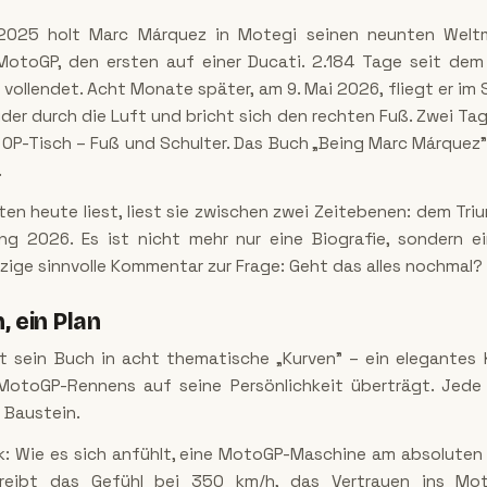
025 holt Marc Márquez in Motegi seinen neunten Weltm
MotoGP, den ersten auf einer Ducati. 2.184 Tage seit dem 
vollendet. Acht Monate später, am 9. Mai 2026, fliegt er im 
der durch die Luft und bricht sich den rechten Fuß. Zwei Tage
OP-Tisch – Fuß und Schulter. Das Buch „Being Marc Márquez"
.
ten heute liest, liest sie zwischen zwei Zeitebenen: dem Tr
g 2026. Es ist nicht mehr nur eine Biografie, sondern ei
inzige sinnvolle Kommentar zur Frage: Geht das alles nochmal?
, ein Plan
t sein Buch in acht thematische „Kurven" – ein elegantes 
 MotoGP-Rennens auf seine Persönlichkeit überträgt. Jede 
 Baustein.
ik: Wie es sich anfühlt, eine MotoGP-Maschine am absoluten
reibt das Gefühl bei 350 km/h, das Vertrauen ins Moto