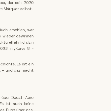
per, der seit 2020
ve Márquez selbst.
Buch erschien, war
e wieder gewinnen
kturell ähnlich. Ein
2023 in „Kurve 8 –
hichte. Es ist ein
kt – und das macht
 über Ducati-Aero
 Es ist auch keine
hes Buch über das,