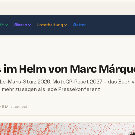
ft
Wissen
Unterhaltung
Wetter
s im Helm von Marc Márqu
 Le-Mans-Sturz 2026, MotoGP-Reset 2027 – das Buch v
 mehr zu sagen als jede Pressekonferenz
·
5 Min
Lesezeit