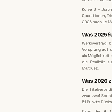
Kurve 8 – Durch
Operationen, D
2026 nach Le M
Was 2025 fu
Werksvertrag b
Vorsprung auf d
als Möglichkeit
die Realität z
Márquez.
Was 2026 z
Die Titelvertei
zwar zwei Sprin
51 Punkte Rücks
Dann der 9. M