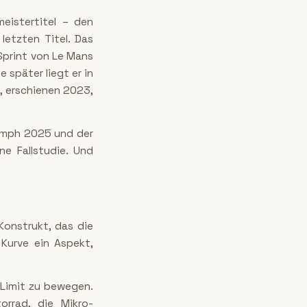
eistertitel – den
letzten Titel. Das
Sprint von Le Mans
 später liegt er in
, erschienen 2023,
iumph 2025 und der
ne Fallstudie. Und
Konstrukt, das die
Kurve ein Aspekt,
 Limit zu bewegen.
rrad, die Mikro-