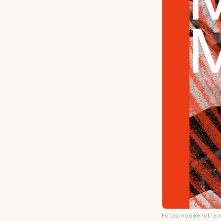
Fotos: nobikenolife.n