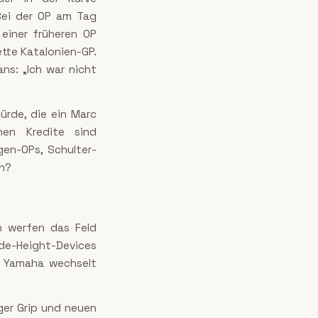
Bei der OP am Tag
einer früheren OP
tte Katalonien-GP.
ns: „Ich war nicht
ürde, die ein Marc
hen Kredite sind
en-OPs, Schulter-
ch?
n werfen das Feld
ide-Height-Devices
n. Yamaha wechselt
ger Grip und neuen