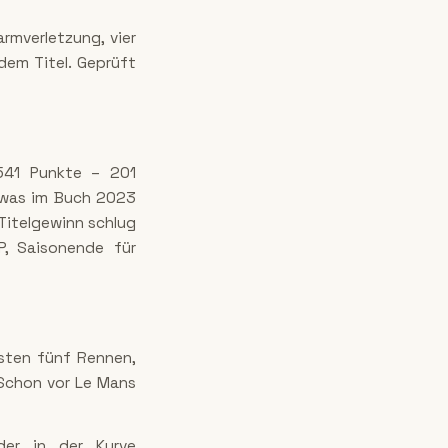
rmverletzung, vier
em Titel. Geprüft
 541 Punkte – 201
, was im Buch 2023
Titelgewinn schlug
P, Saisonende für
rsten fünf Rennen,
 Schon vor Le Mans
der in der Kurve