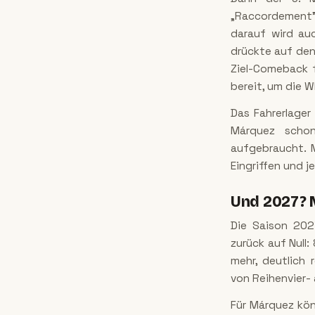
„Raccordement"
darauf wird au
drückte auf den
Ziel-Comeback f
bereit, um die 
Das Fahrerlager
Márquez schon
aufgebraucht. 
Eingriffen und j
Und 2027? 
Die Saison 202
zurück auf Null
mehr, deutlich 
von Reihenvier-
Für Márquez kön