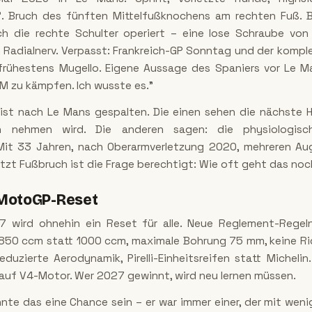
. Bruch des fünften Mittelfußknochens am rechten Fuß. 
ch die rechte Schulter operiert – eine lose Schraube von 
 Radialnerv. Verpasst: Frankreich-GP Sonntag und der komple
rühestens Mugello. Eigene Aussage des Spaniers vor Le Ma
WM zu kämpfen. Ich wusste es."
 ist nach Le Mans gespalten. Die einen sehen die nächste H
 nehmen wird. Die anderen sagen: die physiologisc
Mit 33 Jahren, nach Oberarmverletzung 2020, mehreren Aug
etzt Fußbruch ist die Frage berechtigt: Wie oft geht das no
MotoGP-Reset
7 wird ohnehin ein Reset für alle. Neue Reglement-Regel
: 850 ccm statt 1000 ccm, maximale Bohrung 75 mm, keine R
reduzierte Aerodynamik, Pirelli-Einheitsreifen statt Micheli
 auf V4-Motor. Wer 2027 gewinnt, wird neu lernen müssen.
nte das eine Chance sein – er war immer einer, der mit weni