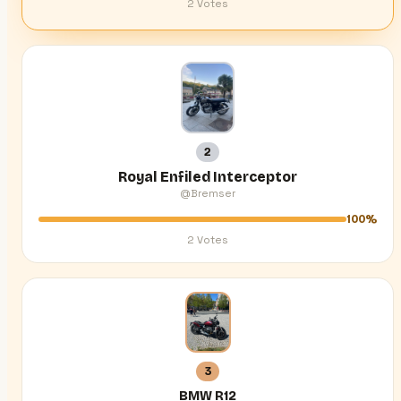
2
Votes
2
Royal Enfiled Interceptor
@Bremser
100%
2
Votes
3
BMW R12