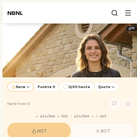
NBNL
KI
Serie
—
Punkte
0
0
/
20
heute
Quote
—
Karte
1
von
0
← wischen = hot · wischen → = not
HOT
NOT