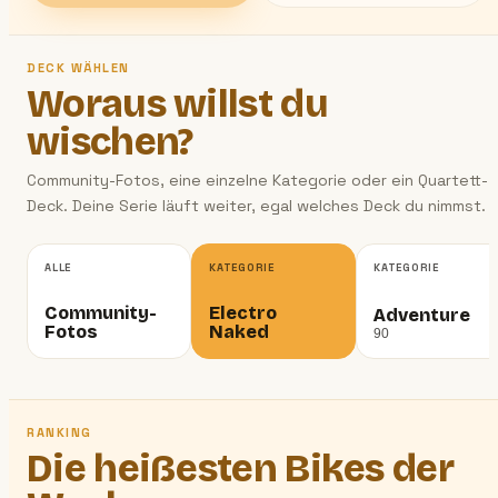
DECK WÄHLEN
Woraus willst du
wischen?
Community-Fotos, eine einzelne Kategorie oder ein Quartett-
Deck. Deine Serie läuft weiter, egal welches Deck du nimmst.
ALLE
KATEGORIE
KATEGORIE
Community-
Electro
Adventure
Fotos
Naked
90
UNTERHALTUNG · SPIEL
RANKING
Hot or Not
Die heißesten Bikes der