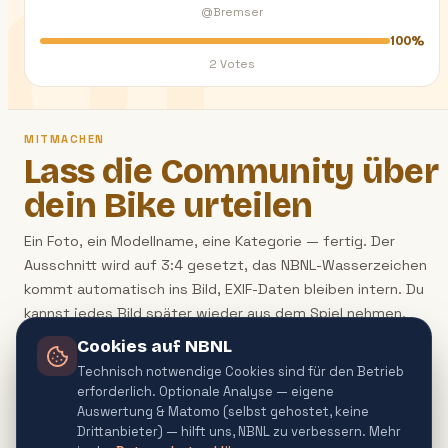
01
@Bremser
100%
2
Votes
MITMACHEN
Lass die Community über
dein Bike urteilen
Ein Foto, ein Modellname, eine Kategorie — fertig. Der
Ausschnitt wird auf 3:4 gesetzt, das NBNL-Wasserzeichen
kommt automatisch ins Bild, EXIF-Daten bleiben intern. Du
kannst jedes Bild später wieder aus dem Spiel nehmen.
Cookies auf NBNL
Meine Favoriten
Foto hochladen
Technisch notwendige Cookies sind für den Betrieb
erforderlich. Optionale Analyse — eigene
Auswertung & Matomo (selbst gehostet, keine
Meine Uploads
Drittanbieter) — hilft uns, NBNL zu verbessern. Mehr