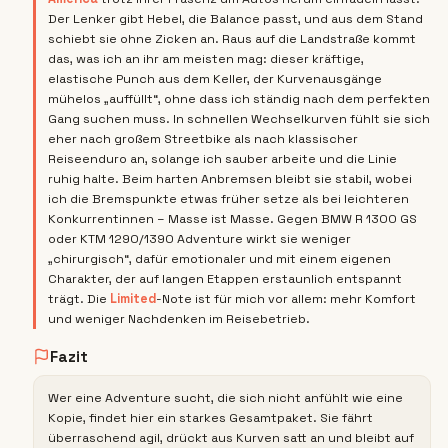
Der Lenker gibt Hebel, die Balance passt, und aus dem Stand
schiebt sie ohne Zicken an. Raus auf die Landstraße kommt
das, was ich an ihr am meisten mag: dieser kräftige,
elastische Punch aus dem Keller, der Kurvenausgänge
mühelos „auffüllt“, ohne dass ich ständig nach dem perfekten
Gang suchen muss. In schnellen Wechselkurven fühlt sie sich
eher nach großem Streetbike als nach klassischer
Reiseenduro an, solange ich sauber arbeite und die Linie
ruhig halte. Beim harten Anbremsen bleibt sie stabil, wobei
ich die Bremspunkte etwas früher setze als bei leichteren
Konkurrentinnen – Masse ist Masse. Gegen BMW R 1300 GS
oder KTM 1290/1390 Adventure wirkt sie weniger
„chirurgisch“, dafür emotionaler und mit einem eigenen
Charakter, der auf langen Etappen erstaunlich entspannt
trägt. Die
Limited
-Note ist für mich vor allem: mehr Komfort
und weniger Nachdenken im Reisebetrieb.
Fazit
Wer eine Adventure sucht, die sich nicht anfühlt wie eine
Kopie, findet hier ein starkes Gesamtpaket. Sie fährt
überraschend agil, drückt aus Kurven satt an und bleibt auf