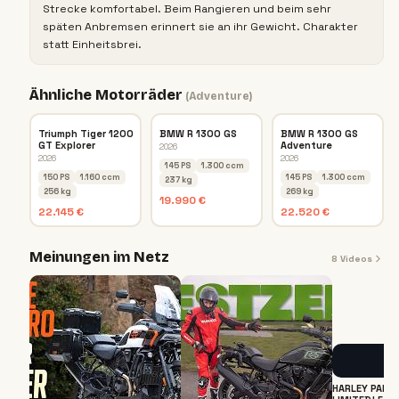
Strecke komfortabel. Beim Rangieren und beim sehr
späten Anbremsen erinnert sie an ihr Gewicht. Charakter
statt Einheitsbrei.
Ähnliche Motorräder
(
Adventure
)
Triumph Tiger 1200
BMW R 1300 GS
BMW R 1300 GS
GT Explorer
Adventure
2026
2026
2026
145 PS
1.300 ccm
150 PS
1.160 ccm
145 PS
1.300 ccm
237 kg
256 kg
269 kg
19.990 €
22.145 €
22.520 €
Meinungen im Netz
8
Videos
HARLEY PAN 