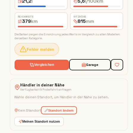
21,2
l
5,6
l/100km
REICHWEITE
SITZHÖHE
379
km
815
mm
Die Balken zeigen die Einordnung jedes Werts im Vergleich zu allen Modellen
derselben Kategorie.
Fehler melden
Garage
Vergleichen
Händler in deiner Nähe
Verfügbarkeit & Probefahrt anfragen
Wähle deinen Standort, um Händler in der Nähe zu sehen
.
Kein Standort
Standort ändern
Meinen Standort nutzen