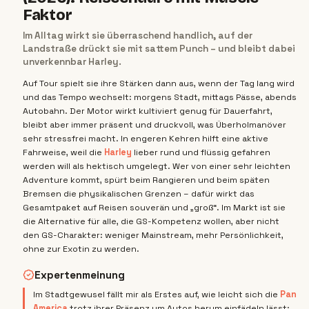
Faktor
Im Alltag wirkt sie überraschend handlich, auf der
Landstraße drückt sie mit sattem Punch – und bleibt dabei
unverkennbar Harley.
Auf Tour spielt sie ihre Stärken dann aus, wenn der Tag lang wird
und das Tempo wechselt: morgens Stadt, mittags Pässe, abends
Autobahn. Der Motor wirkt kultiviert genug für Dauerfahrt,
bleibt aber immer präsent und druckvoll, was Überholmanöver
sehr stressfrei macht. In engeren Kehren hilft eine aktive
Fahrweise, weil die
Harley
lieber rund und flüssig gefahren
werden will als hektisch umgelegt. Wer von einer sehr leichten
Adventure kommt, spürt beim Rangieren und beim späten
Bremsen die physikalischen Grenzen – dafür wirkt das
Gesamtpaket auf Reisen souverän und „groß“. Im Markt ist sie
die Alternative für alle, die GS-Kompetenz wollen, aber nicht
den GS-Charakter: weniger Mainstream, mehr Persönlichkeit,
ohne zur Exotin zu werden.
Expertenmeinung
Im Stadtgewusel fällt mir als Erstes auf, wie leicht sich die
Pan
America
trotz ihrer Präsenz um Autos herum einfädeln lässt: