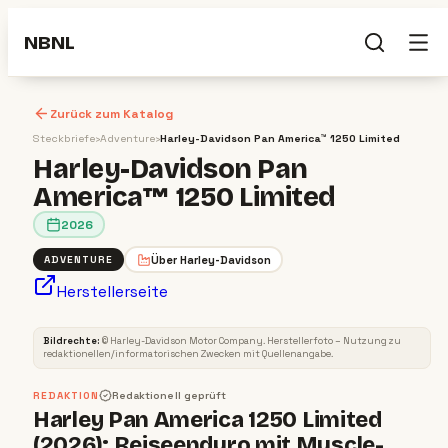
NBNL
Zurück zum Katalog
Steckbriefe
›
Adventure
›
Harley-Davidson Pan America™ 1250 Limited
Harley-Davidson Pan
America™ 1250 Limited
2026
Über
Harley-Davidson
ADVENTURE
Herstellerseite
ADVENTURE
2026
Bildrechte:
©
Harley-Davidson Motor Company
. Herstellerfoto – Nutzung zu
redaktionellen/informatorischen Zwecken mit Quellenangabe.
REDAKTION
Redaktionell geprüft
Harley Pan America 1250 Limited
(2026): Reiseenduro mit Muscle-