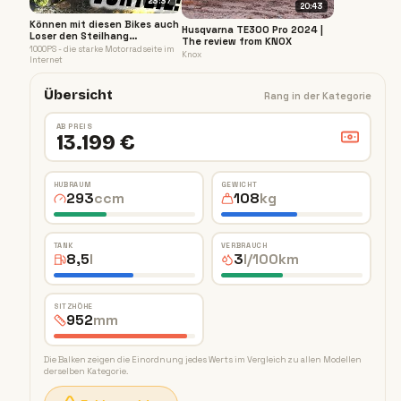
23:37
20:43
Können mit diesen Bikes auch
Husqvarna TE300 Pro 2024 |
Loser den Steilhang
The review from KNOX
bezwingen? Husqvarna Enduro
1000PS - die starke Motorradseite im
Knox
2024!
Internet
Übersicht
Rang in der Kategorie
AB PREIS
13.199 €
HUBRAUM
GEWICHT
293
ccm
108
kg
TANK
VERBRAUCH
8,5
l
3
l/100km
SITZHÖHE
952
mm
Die Balken zeigen die Einordnung jedes Werts im Vergleich zu allen Modellen
derselben Kategorie.