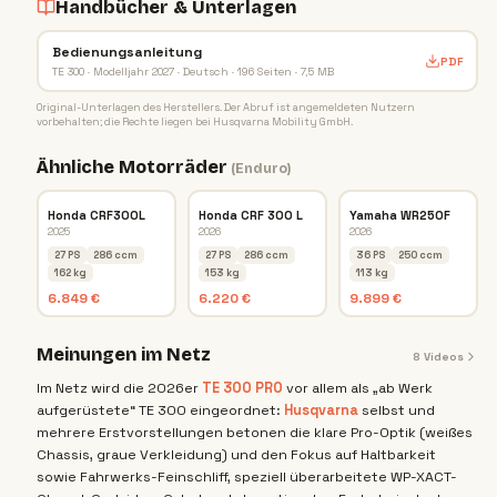
Handbücher & Unterlagen
Bedienungsanleitung
PDF
TE 300 · Modelljahr 2027 · Deutsch · 196 Seiten · 7,5 MB
Original-Unterlagen des Herstellers. Der Abruf ist angemeldeten Nutzern
vorbehalten; die Rechte liegen bei
Husqvarna Mobility GmbH
.
Ähnliche Motorräder
(
Enduro
)
Honda CRF300L
Honda CRF 300 L
Yamaha WR250F
2025
2026
2026
27 PS
286 ccm
27 PS
286 ccm
36 PS
250 ccm
162 kg
153 kg
113 kg
6.849 €
6.220 €
9.899 €
Meinungen im Netz
8
Videos
Im Netz wird die 2026er
TE 300 PRO
vor allem als „ab Werk
aufgerüstete“ TE 300 eingeordnet:
Husqvarna
selbst und
mehrere Erstvorstellungen betonen die klare Pro-Optik (weißes
Chassis, graue Verkleidung) und den Fokus auf Haltbarkeit
sowie Fahrwerks-Feinschliff, speziell überarbeitete WP-XACT-