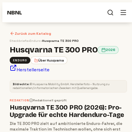
NBNL
Zurück zum Katalog
Steckbriefe
›
Enduro
›
Husqvarna TE 300 PRO
Husqvarna TE 300 PRO
2026
Über
Husqvarna
ENDURO
Herstellerseite
ENDURO
2026
Bildrechte:
©
Husqvarna Mobility GmbH
. Herstellerfoto – Nutzung zu
redaktionellen/informatorischen Zwecken mit Quellenangabe.
REDAKTION
Redaktionell geprüft
Husqvarna TE 300 PRO (2026): Pro-
Upgrade für echte Hardenduro-Tage
Die TE 300 PRO zielt auf ambitionierte Enduro-Fahrer, die
maximale Traktion im Technischen wollen, ohne sich erst