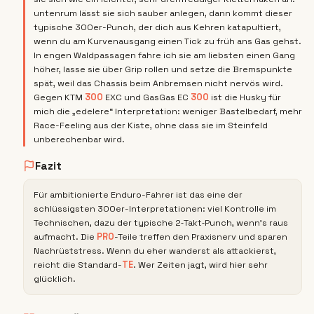
untenrum lässt sie sich sauber anlegen, dann kommt dieser
typische 300er-Punch, der dich aus Kehren katapultiert,
wenn du am Kurvenausgang einen Tick zu früh ans Gas gehst.
In engen Waldpassagen fahre ich sie am liebsten einen Gang
höher, lasse sie über Grip rollen und setze die Bremspunkte
spät, weil das Chassis beim Anbremsen nicht nervös wird.
Gegen KTM
300
EXC und GasGas EC
300
ist die Husky für
mich die „edelere“ Interpretation: weniger Bastelbedarf, mehr
Race-Feeling aus der Kiste, ohne dass sie im Steinfeld
unberechenbar wird.
Fazit
Für ambitionierte Enduro-Fahrer ist das eine der
schlüssigsten 300er-Interpretationen: viel Kontrolle im
Technischen, dazu der typische 2‑Takt‑Punch, wenn’s raus
aufmacht. Die
PRO
-Teile treffen den Praxisnerv und sparen
Nachrüststress. Wenn du eher wanderst als attackierst,
reicht die Standard-
TE
. Wer Zeiten jagt, wird hier sehr
glücklich.