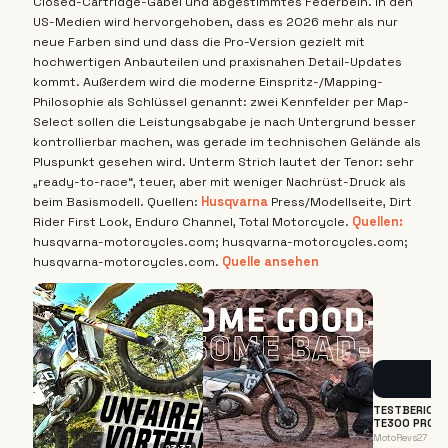
Closed-Cartridge-Gabel und abgestimmtes Federbein. In den
US-Medien wird hervorgehoben, dass es 2026 mehr als nur
neue Farben sind und dass die Pro-Version gezielt mit
hochwertigen Anbauteilen und praxisnahen Detail-Updates
kommt. Außerdem wird die moderne Einspritz-/Mapping-
Philosophie als Schlüssel genannt: zwei Kennfelder per Map-
Select sollen die Leistungsabgabe je nach Untergrund besser
kontrollierbar machen, was gerade im technischen Gelände als
Pluspunkt gesehen wird. Unterm Strich lautet der Tenor: sehr
„ready-to-race“, teuer, aber mit weniger Nachrüst-Druck als
beim Basismodell. Quellen:
Husqvarna
Press/Modellseite, Dirt
Rider First Look, Enduro Channel, Total Motorcycle.
Quellen:
husqvarna-motorcycles.com; husqvarna-motorcycles.com;
husqvarna-motorcycles.com.
Quelle ansehen
TESTBERICHT
TE300 PRO (2
ENDURO-MON
MotoRevs27