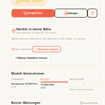
Fehler melden
Garage
Vergleichen
Händler in deiner Nähe
Verfügbarkeit & Probefahrt anfragen
Wähle deinen Standort, um Händler in der Nähe zu sehen
.
Kein Standort
Standort ändern
Meinen Standort nutzen
Modell-Generationen
VORGÄNGER
AKTUELL
NACHFOLGER
···
Husqvarna TE 300 Pro
TE 300 PRO
2025
2026
Noch nicht erschienen
Nutzer-Meinungen
noch keine