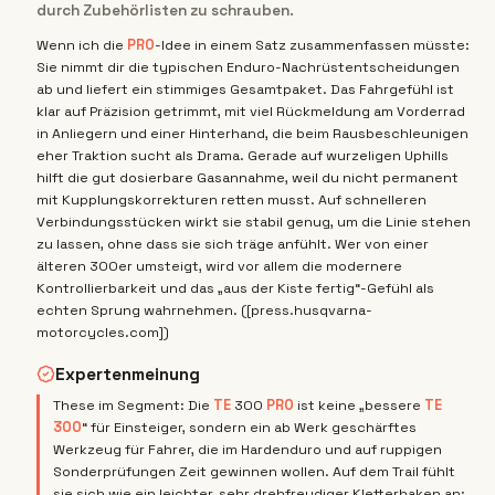
durch Zubehörlisten zu schrauben.
Wenn ich die
PRO
-Idee in einem Satz zusammenfassen müsste:
Sie nimmt dir die typischen Enduro-Nachrüstentscheidungen
ab und liefert ein stimmiges Gesamtpaket. Das Fahrgefühl ist
klar auf Präzision getrimmt, mit viel Rückmeldung am Vorderrad
in Anliegern und einer Hinterhand, die beim Rausbeschleunigen
eher Traktion sucht als Drama. Gerade auf wurzeligen Uphills
hilft die gut dosierbare Gasannahme, weil du nicht permanent
mit Kupplungskorrekturen retten musst. Auf schnelleren
Verbindungsstücken wirkt sie stabil genug, um die Linie stehen
zu lassen, ohne dass sie sich träge anfühlt. Wer von einer
älteren 300er umsteigt, wird vor allem die modernere
Kontrollierbarkeit und das „aus der Kiste fertig“-Gefühl als
echten Sprung wahrnehmen. ([press.husqvarna-
motorcycles.com])
Expertenmeinung
These im Segment: Die
TE
300
PRO
ist keine „bessere
TE
300
“ für Einsteiger, sondern ein ab Werk geschärftes
Werkzeug für Fahrer, die im Hardenduro und auf ruppigen
Sonderprüfungen Zeit gewinnen wollen. Auf dem Trail fühlt
sie sich wie ein leichter, sehr drehfreudiger Kletterhaken an: