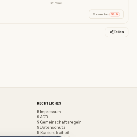
Stimme.
Bewerten
BALD
14:04
13:27
ENDURO VELOCE 2025 ERSTE
Sonne, Regen und Alltag! Praxistest der MV
Teilen
Agusta Enduro Veloce mit Sozia
1000PS - die starke Motorradseite im Internet
RECHTLICHES
§ Impressum
§ AGB
§ Gemeinschaftsregeln
§ Datenschutz
§ Barrierefreiheit