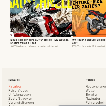
23:48
Neue Reiseenduro auf Steroide - MV Agusta
MV Agusta Enduro Veloce 
Enduro Veloce Test
LXP!
1000PS - die starke Motorradseite im Internet
1000PS - die starke Motorradseit
INHALTE
TOOLS
Katalog
Routenplane
Reise-Videos
Wetter
Unfallanalysen
Berater
Beste Strecken
Navigator
Veranstaltungen
Führerschein