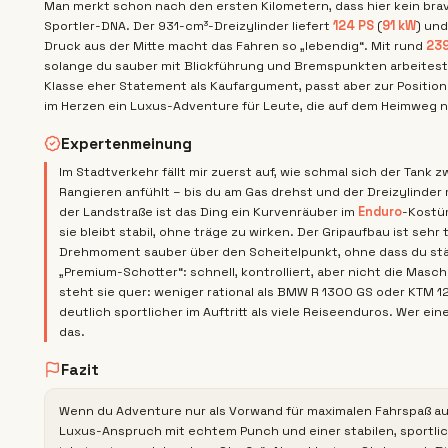
Man merkt schon nach den ersten Kilometern, dass hier kein bra
Sportler-DNA. Der 931-cm³-Dreizylinder liefert
124 PS
(
91 kW
) un
Druck aus der Mitte macht das Fahren so „lebendig“. Mit rund
239
solange du sauber mit Blickführung und Bremspunkten arbeites
Klasse eher Statement als Kaufargument, passt aber zur Positionie
im Herzen ein Luxus-Adventure für Leute, die auf dem Heimweg 
Expertenmeinung
Im Stadtverkehr fällt mir zuerst auf, wie schmal sich der Tank z
Rangieren anfühlt – bis du am Gas drehst und der Dreizylinder
der Landstraße ist das Ding ein Kurvenräuber im
Enduro
-Kostüm
sie bleibt stabil, ohne träge zu wirken. Der Gripaufbau ist se
Drehmoment sauber über den Scheitelpunkt, ohne dass du stän
„Premium-Schotter“: schnell, kontrolliert, aber nicht die Maschi
steht sie quer: weniger rational als BMW R 1300 GS oder KTM 1
deutlich sportlicher im Auftritt als viele Reiseenduros. Wer ein
das.
Fazit
Wenn du Adventure nur als Vorwand für maximalen Fahrspaß auf 
Luxus-Anspruch mit echtem Punch und einer stabilen, sportlic