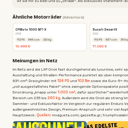
ist sie mir zu edel und zu „Straße“. Als exklusives Statement-
Ähnliche Motorräder
(
Adventure
)
CFMoto 1000 MT-X
Ducati DesertX
2026
2022
112 PS
946 ccm
222 kg
110 PS
937 ccm
210 k
10.999 €
17.090 €
Meinungen im Netz
Im Netz wird die LXP Orioli fast durchgehend als luxuriöse, sehr 
Ausstattung und Straßen-Performance punktet als über komprom
931-cm³-Dreizylinder mit
124 PS
und
102 Nm
sowie die Euro-5+-Ho
„voll ausgestattetes Paket“ ohne zwingende Optionspakete posit
Einordnung „knapp unter
1.000 cm³
, dafür sportlicher“ wiederhol
Bereich um 235 bis
240 kg
. Außerdem wird die Orioli als streng 
Sammler- und Exklusivfaktor im Vergleich zur regulären Enduro V
außergewöhnliches Design, Premium-Anspruch und sehr viel Asph
Hauptzweck.
Quellen:
mvagusta.com; gazzetta.gr; triumphcalabria