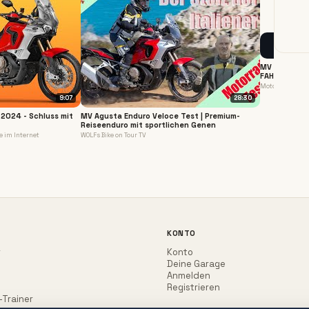
MV AGUSTA 
FAHRT!
Motochecker
9:07
28:30
2024 - Schluss mit
MV Agusta Enduro Veloce Test | Premium-
Reiseenduro mit sportlichen Genen
e im Internet
WOLFs Bike on Tour TV
KONTO
r
Konto
Deine Garage
Anmelden
Registrieren
-Trainer