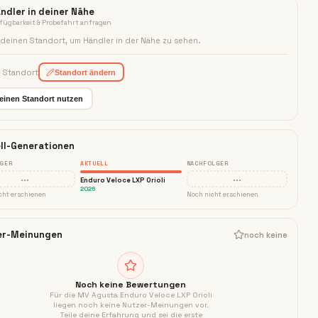
ndler in deiner Nähe
fügbarkeit & Probefahrt anfragen
deinen Standort, um Händler in der Nähe zu sehen
.
n Standort
Standort ändern
einen Standort nutzen
ll-Generationen
GER
AKTUELL
NACHFOLGER
···
···
Enduro Veloce LXP Orioli
2026
cht erschienen
Noch nicht erschienen
er-Meinungen
noch keine
Noch keine Bewertungen
Für die
MV Agusta Enduro Veloce LXP Orioli
liegen noch keine Nutzer-Meinungen vor.
Teile deine Erfahrung und sei die erste