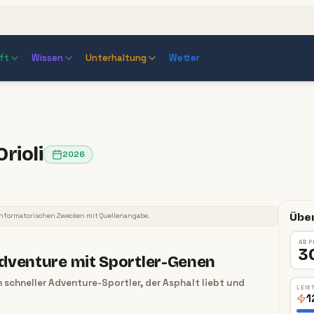
ft
Wissen
Unterhaltung
Wetter
rioli
2026
2026
Über
/informatorischen Zwecken mit Quellenangabe.
AB P
3
Adventure mit Sportler-Genen
em schneller Adventure-Sportler, der Asphalt liebt und
LEIS
1