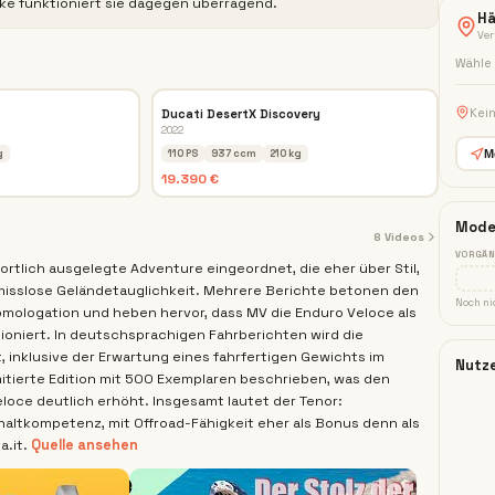
Bike funktioniert sie dagegen überragend.
Hä
Ver
Wähle 
Kei
Ducati DesertX Discovery
2022
g
110 PS
937 ccm
210 kg
M
19.390 €
Mode
8
Videos
VORGÄN
sportlich ausgelegte Adventure eingeordnet, die eher über Stil,
isslose Geländetauglichkeit. Mehrere Berichte betonen den
Noch ni
mologation und heben hervor, dass MV die Enduro Veloce als
ioniert. In deutschsprachigen Fahrberichten wird die
t, inklusive der Erwartung eines fahrfertigen Gewichts im
Nutz
limitierte Edition mit 500 Exemplaren beschrieben, was den
eloce deutlich erhöht. Insgesamt lautet der Tenor:
altkompetenz, mit Offroad-Fähigkeit eher als Bonus denn als
.it.
Quelle ansehen