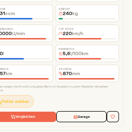
AUM
GEWICHT
31
ccm
240
kg
 DREHZAHL
TOP SPEED
0000
U/min
220
km/h
VERBRAUCH
0
l
5,6
l/100km
HWEITE
SITZHÖHE
57
km
870
mm
ken zeigen die Einordnung jedes Werts im Vergleich zu allen Modellen derselben
ie.
Fehler melden
Garage
Vergleichen