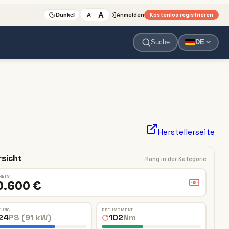
A
Anmelden
Kostenlos registrieren
A
Dunkel
Suche
DE
Herstellerseite
sicht
Rang in der Kategorie
REIS
0.600 €
TUNG
DREHMOMENT
24
PS (91 kW)
102
Nm