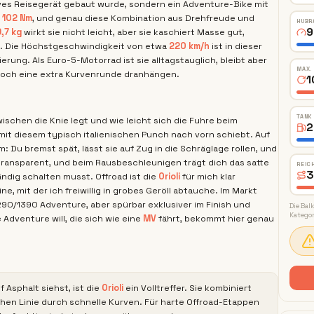
ves Reisegerät gebaut wurde, sondern ein Adventure-Bike mit
d
102 Nm
, und genau diese Kombination aus Drehfreude und
HUBR
9
,7 kg
wirkt sie nicht leicht, aber sie kaschiert Masse gut,
t. Die Höchstgeschwindigkeit von etwa
220 km/h
ist in dieser
rung. Als Euro-5-Motorrad ist sie alltagstauglich, bleibt aber
MAX.
noch eine extra Kurvenrunde dranhängen.
1
TANK
wischen die Knie legt und wie leicht sich die Fuhre beim
2
 mit diesem typisch italienischen Punch nach vorn schiebt. Auf
: Du bremst spät, lässt sie auf Zug in die Schräglage rollen, und
hr transparent, und beim Rausbeschleunigen trägt dich das satte
REIC
3
dig schalten musst. Offroad ist die
Orioli
für mich klar
ne, mit der ich freiwillig in grobes Geröll abtauche. Im Markt
290/1390 Adventure, aber spürbar exklusiver im Finish und
Die Bal
Kategor
e Adventure will, die sich wie eine
MV
fährt, bekommt hier genau
Asphalt siehst, ist die
Orioli
ein Volltreffer. Sie kombiniert
hen Linie durch schnelle Kurven. Für harte Offroad-Etappen