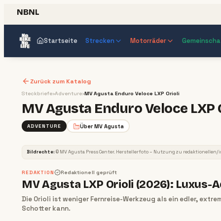
NBNL
Startseite
Strecken
Motorräder
Gemeinscha
Zurück zum Katalog
Steckbriefe
›
Adventure
›
MV Agusta Enduro Veloce LXP Orioli
MV Agusta Enduro Veloce LXP O
Über
MV Agusta
ADVENTURE
ADVENTURE
Bildrechte:
©
MV Agusta Press Center
. Herstellerfoto – Nutzung zu redaktionellen
REDAKTION
Redaktionell geprüft
MV Agusta LXP Orioli (2026): Luxus-
Die Orioli ist weniger Fernreise-Werkzeug als ein edler, extr
Schotter kann.