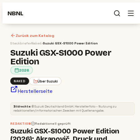
NBNL
Zurück zum Katalog
Steckbriefe
›
Naked
›
Suzuki GSX-S1000 Power Edition
Suzuki GSX-S1000 Power
Edition
2026
Über
Suzuki
NAKED
Herstellerseite
NAKED
2026
Bildrechte:
©
Suzuki Deutschland GmbH
. Herstellerfoto – Nutzung zu
redaktionellen/informatorischen Zwecken mit Quellenangabe.
REDAKTION
Redaktionell geprüft
Suzuki GSX-S1000 Power Edition
(2026): Akrapovič, Druck und