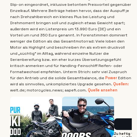
Slip-on eingeordnet, inklusive betontem Preisvorteil gegenüber
Einzelkauf. Mehrere Beiträge heben hervor, dass der Auspuff je
nach Drehzahlbereich ein kleines Plus bei Leistung und
Drehmoment bringen soll und zugleich etwas Gewicht spart;
außerdem wird ein Listenpreis um 13.990 Euro (DE) und ein
Vorteil um rund 350 Euro genannt. In Forenstimmen dominiert
weniger die Edition als das Gesamtmotorrad: Viele loben den
Motor als Highlight und beschreiben ihn als extrem druckvoll
und „süchtig“ im Alltag, während einzelne Nutzer die
Serienbereifung bzw. ein eher kurzes Übersetzungsgefühl
kritisch anmerken und für Handling-Feinschliff Reifen- oder
Formatwechsel empfehlen. Unterm Strich: sehr viel Zuspruch
für den Antrieb und die solide Gesamtbalance, die
Power
Edition
wird als sinnvolles, unkompliziertes Upgrade gesehen.
Quellen:
welt.de; motorcycles.news; aapefi.com.
Quelle ansehen
Zu heftig für