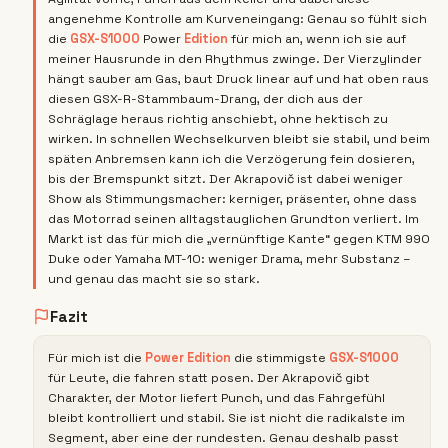
angenehme Kontrolle am Kurveneingang: Genau so fühlt sich
die
GSX-S1000
Power
Edition
für mich an, wenn ich sie auf
meiner Hausrunde in den Rhythmus zwinge. Der Vierzylinder
hängt sauber am Gas, baut Druck linear auf und hat oben raus
diesen GSX-R-Stammbaum-Drang, der dich aus der
Schräglage heraus richtig anschiebt, ohne hektisch zu
wirken. In schnellen Wechselkurven bleibt sie stabil, und beim
späten Anbremsen kann ich die Verzögerung fein dosieren,
bis der Bremspunkt sitzt. Der Akrapovič ist dabei weniger
Show als Stimmungsmacher: kerniger, präsenter, ohne dass
das Motorrad seinen alltagstauglichen Grundton verliert. Im
Markt ist das für mich die „vernünftige Kante“ gegen KTM 990
Duke oder Yamaha MT-10: weniger Drama, mehr Substanz –
und genau das macht sie so stark.
Fazit
Für mich ist die
Power
Edition
die stimmigste
GSX-S1000
für Leute, die fahren statt posen. Der Akrapovič gibt
Charakter, der Motor liefert Punch, und das Fahrgefühl
bleibt kontrolliert und stabil. Sie ist nicht die radikalste im
Segment, aber eine der rundesten. Genau deshalb passt