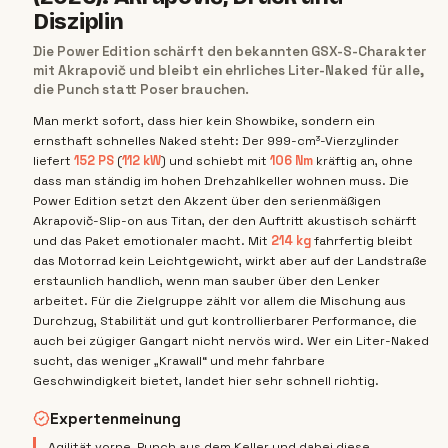
Disziplin
Die Power Edition schärft den bekannten GSX-S-Charakter
mit Akrapovič und bleibt ein ehrliches Liter-Naked für alle,
die Punch statt Poser brauchen.
Man merkt sofort, dass hier kein Showbike, sondern ein
ernsthaft schnelles Naked steht: Der 999-cm³-Vierzylinder
liefert
152 PS
(
112 kW
) und schiebt mit
106 Nm
kräftig an, ohne
dass man ständig im hohen Drehzahlkeller wohnen muss. Die
Power Edition setzt den Akzent über den serienmäßigen
Akrapovič-Slip-on aus Titan, der den Auftritt akustisch schärft
und das Paket emotionaler macht. Mit
214 kg
fahrfertig bleibt
das Motorrad kein Leichtgewicht, wirkt aber auf der Landstraße
erstaunlich handlich, wenn man sauber über den Lenker
arbeitet. Für die Zielgruppe zählt vor allem die Mischung aus
Durchzug, Stabilität und gut kontrollierbarer Performance, die
auch bei zügiger Gangart nicht nervös wird. Wer ein Liter-Naked
sucht, das weniger „Krawall“ und mehr fahrbare
Geschwindigkeit bietet, landet hier sehr schnell richtig.
Expertenmeinung
Agilität vorne, Punch aus dem Keller und dabei diese