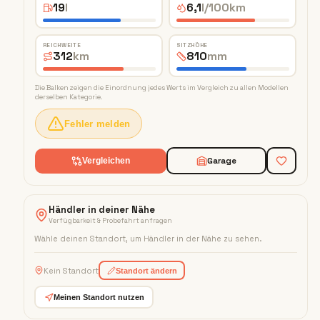
19
l
6,1
l/100km
REICHWEITE
SITZHÖHE
312
km
810
mm
Die Balken zeigen die Einordnung jedes Werts im Vergleich zu allen Modellen
derselben Kategorie.
Fehler melden
Garage
Vergleichen
Händler in deiner Nähe
Verfügbarkeit & Probefahrt anfragen
Wähle deinen Standort, um Händler in der Nähe zu sehen
.
Kein Standort
Standort ändern
Meinen Standort nutzen