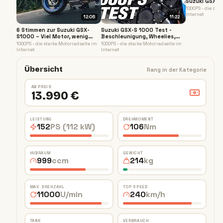
Suzuki GSX-S
Alltags-Test 
1000PS - die sta
Internet
12:06
11:22
6 Stimmen zur Suzuki GSX-
Suzuki GSX-S 1000 Test -
S1000 – Viel Motor, wenig
Beschleunigung, Wheelies,
Elektronik
Erfahrungen - Fast and sexy
1000PS - die starke Motorradseite im
1000PS - die starke Motorradseite im
Internet
Internet
Übersicht
Rang in der Kategorie
AB PREIS
13.990 €
LEISTUNG
DREHMOMENT
152
PS (112 kW)
106
Nm
HUBRAUM
GEWICHT
999
ccm
214
kg
MAX. DREHZAHL
TOP SPEED
11000
U/min
240
km/h
TANK
VERBRAUCH