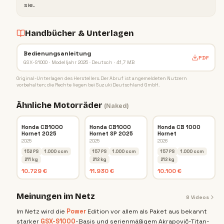
sie.
Handbücher & Unterlagen
Bedienungsanleitung
PDF
GSX-S1000 · Modelljahr 2025 · Deutsch · 41,7 MB
Original-Unterlagen des Herstellers. Der Abruf ist angemeldeten Nutzern
vorbehalten; die Rechte liegen bei
Suzuki Deutschland GmbH
.
Ähnliche Motorräder
(
Naked
)
Honda CB1000
Honda CB1000
Honda CB 1000
Hornet 2025
Hornet SP 2025
Hornet
2025
2025
2026
152 PS
1.000 ccm
157 PS
1.000 ccm
157 PS
1.000 ccm
211 kg
212 kg
212 kg
10.729 €
11.930 €
10.100 €
Meinungen im Netz
8
Videos
Im Netz wird die
Power
Edition vor allem als Paket aus bekannt
starker
GSX-S1000
-Basis und serienmäßigem Akrapovič-Titan-