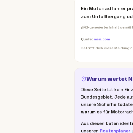
Ein Motorradfahrer pra
zum Unfallhergang ode
KI-generierter Inhalt gemäß
Quelle:
msn.com
Betrifft dich diese Meldung?
Warum wertet NB
Diese Seite ist kein E
Bundesgebiet. Jede aus
unsere Sicherheitsdate
warum
es für Motorradf
Aus diesen Daten identi
unseren
Routenplaner
u