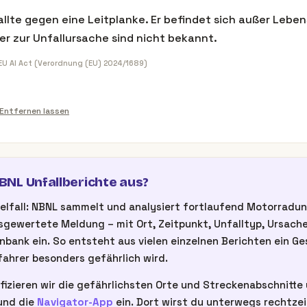
llte gegen eine Leitplanke. Er befindet sich außer Leben
r zur Unfallursache sind nicht bekannt.
 EU AI Act (Verordnung (EU) 2024/1689)
Entfernen lassen
NL Unfallberichte aus?
inzelfall: NBNL sammelt und analysiert fortlaufend Motorrad
gewertete Meldung – mit Ort, Zeitpunkt, Unfalltyp, Ursache
nbank ein. So entsteht aus vielen einzelnen Berichten ein G
ahrer besonders gefährlich wird.
fizieren wir die gefährlichsten Orte und Streckenabschnitte u
nd die
Navigator-App
ein. Dort wirst du unterwegs rechtze