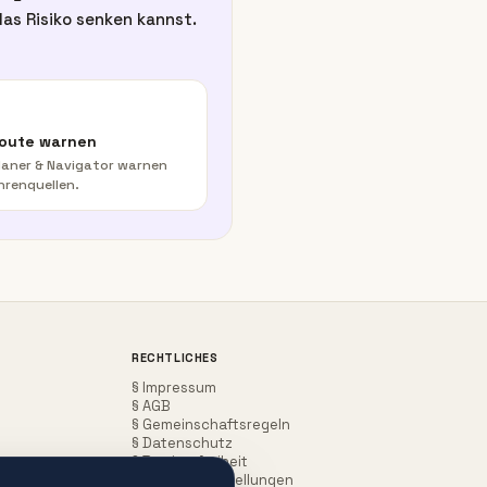
as Risiko senken kannst.
Route warnen
aner & Navigator warnen
hrenquellen.
RECHTLICHES
§ Impressum
§ AGB
§ Gemeinschaftsregeln
§ Datenschutz
§ Barrierefreiheit
Cookie-Einstellungen