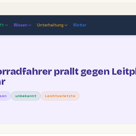
ft
Wissen
Unterhaltung
Wetter
orradfahrer prallt gegen Leit
r
ssen
unbekannt
Leichtverletzte