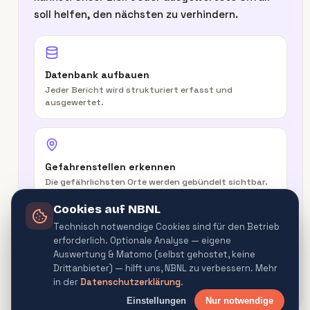
soll helfen, den nächsten zu verhindern.
Datenbank aufbauen
Jeder Bericht wird strukturiert erfasst und
ausgewertet.
Gefahrenstellen erkennen
Die gefährlichsten Orte werden gebündelt sichtbar.
Cookies auf NBNL
Technisch notwendige Cookies sind für den Betrieb
erforderlich. Optionale Analyse — eigene
In der Route warnen
Auswertung & Matomo (selbst gehostet, keine
Routenplaner & Navigator warnen vor
Drittanbieter) — hilft uns, NBNL zu verbessern. Mehr
Gefahrenquellen.
in der
Datenschutzerklärung
.
Einstellungen
Nur notwendige