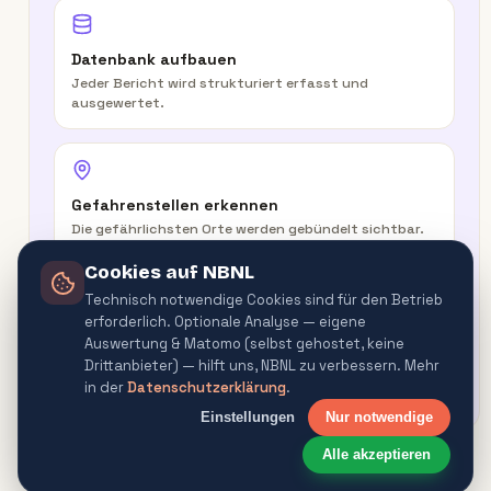
Datenbank aufbauen
Jeder Bericht wird strukturiert erfasst und
ausgewertet.
Gefahrenstellen erkennen
Die gefährlichsten Orte werden gebündelt sichtbar.
Cookies auf NBNL
Technisch notwendige Cookies sind für den Betrieb
erforderlich. Optionale Analyse — eigene
In der Route warnen
Auswertung & Matomo (selbst gehostet, keine
Routenplaner & Navigator warnen vor
Drittanbieter) — hilft uns, NBNL zu verbessern. Mehr
Gefahrenquellen.
in der
Datenschutzerklärung
.
Einstellungen
Nur notwendige
Alle akzeptieren