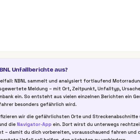
NL Unfallberichte aus?
inzelfall: NBNL sammelt und analysiert fortlaufend Motorrad
gewertete Meldung – mit Ort, Zeitpunkt, Unfalltyp, Ursache
nbank ein. So entsteht aus vielen einzelnen Berichten ein G
ahrer besonders gefährlich wird.
fizieren wir die gefährlichsten Orte und Streckenabschnitte u
nd die
Navigator-App
ein. Dort wirst du unterwegs rechtze
t – damit du dich vorbereiten, vorausschauend fahren und d
wertete Unfall soll helfen, den nächsten zu verhindern.