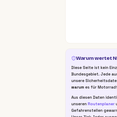
Warum wertet NB
Diese Seite ist kein E
Bundesgebiet. Jede aus
unsere Sicherheitsdate
warum
es für Motorradf
Aus diesen Daten identi
unseren
Routenplaner
u
Gefahrenstellen gewarn
Unser Ziel: Jeder ausge