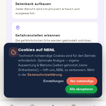
Datenbank aufbauen
Jeder Bericht wird strukturiert erfasst und
ausgewertet.
Gefahrenstellen erkennen
Die gefährlichsten Orte werden gebündelt sichtbar.
Cookies auf NBNL
Technisch notwendige Cookies sind für den Betrieb
erforderlich. Optionale Analyse — eigene
In der Route warnen
Auswertung & Matomo (selbst gehostet, keine
Routenplaner & Navigator warnen vor
Drittanbieter) — hilft uns, NBNL zu verbessern. Mehr
Gefahrenquellen.
in der
Datenschutzerklärung
.
Einstellungen
Nur notwendige
Alle akzeptieren