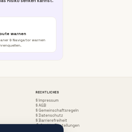
as Risiko senken kannst.
Route warnen
aner & Navigator warnen
hrenquellen.
RECHTLICHES
§ Impressum
§ AGB
§ Gemeinschaftsregeln
§ Datenschutz
§ Barrierefreiheit
Cookie-Einstellungen