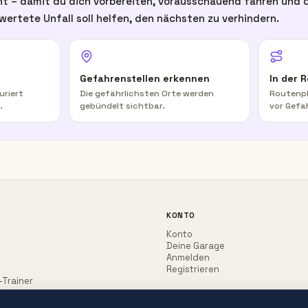
t – damit du dich vorbereiten, vorausschauend fahren und d
wertete Unfall soll helfen, den nächsten zu verhindern.
Gefahrenstellen erkennen
In der 
uriert
Die gefährlichsten Orte werden
Routenpl
.
gebündelt sichtbar.
vor Gefa
KONTO
r
Konto
Deine Garage
Anmelden
Registrieren
-Trainer