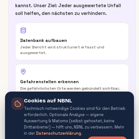
kannst. Unser Ziel: Jeder ausgewertete Unfall
soll helfen, den nächsten zu verhindern.
Datenbank aufbauen
Jeder Bericht wird strukturiert erfasst und
ausgewertet.
Gefahrenstellen erkennen
Die gefährlichsten Orte werden gebündelt sichtbar.
Cookies auf NBNL
Technisch notwendige Cookies sind für den Betrieb
erforderlich. Optionale Analyse — eigene
In der Route warnen
Auswertung & Matomo (selbst gehostet, keine
Routenplaner & Navigator warnen vor
Drittanbieter) — hilft uns, NBNL zu verbessern. Mehr
Gefahrenquellen.
in der
Datenschutzerklärung
.