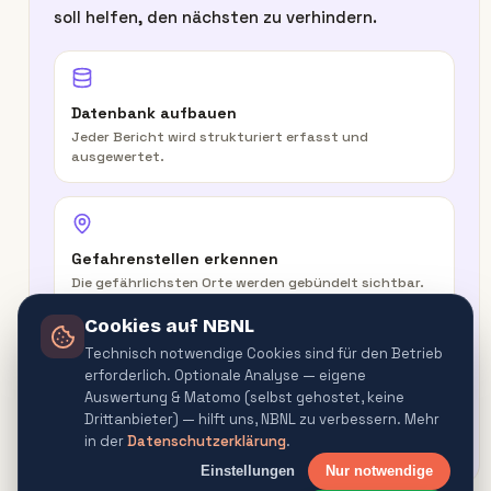
soll helfen, den nächsten zu verhindern.
Datenbank aufbauen
Jeder Bericht wird strukturiert erfasst und
ausgewertet.
Gefahrenstellen erkennen
Die gefährlichsten Orte werden gebündelt sichtbar.
Cookies auf NBNL
Technisch notwendige Cookies sind für den Betrieb
erforderlich. Optionale Analyse — eigene
In der Route warnen
Auswertung & Matomo (selbst gehostet, keine
Routenplaner & Navigator warnen vor
Drittanbieter) — hilft uns, NBNL zu verbessern. Mehr
Gefahrenquellen.
in der
Datenschutzerklärung
.
Einstellungen
Nur notwendige