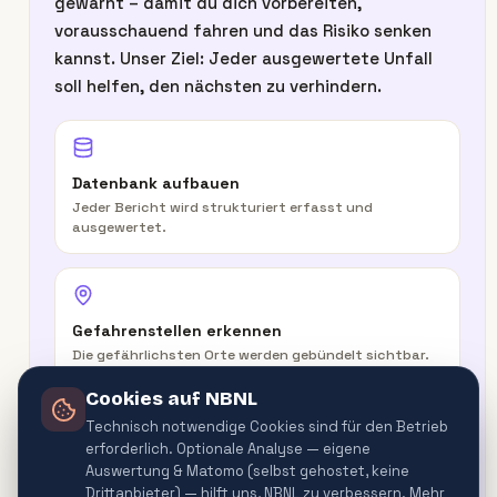
gewarnt – damit du dich vorbereiten,
vorausschauend fahren und das Risiko senken
kannst. Unser Ziel: Jeder ausgewertete Unfall
soll helfen, den nächsten zu verhindern.
Datenbank aufbauen
Jeder Bericht wird strukturiert erfasst und
ausgewertet.
Gefahrenstellen erkennen
Die gefährlichsten Orte werden gebündelt sichtbar.
Cookies auf NBNL
Technisch notwendige Cookies sind für den Betrieb
erforderlich. Optionale Analyse — eigene
In der Route warnen
Auswertung & Matomo (selbst gehostet, keine
Routenplaner & Navigator warnen vor
Drittanbieter) — hilft uns, NBNL zu verbessern. Mehr