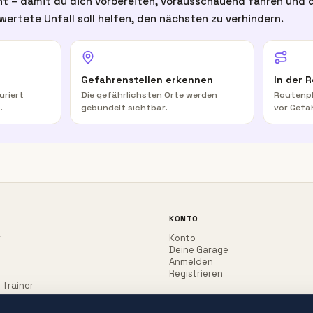
t – damit du dich vorbereiten, vorausschauend fahren und d
wertete Unfall soll helfen, den nächsten zu verhindern.
Gefahrenstellen erkennen
In der 
uriert
Die gefährlichsten Orte werden
Routenpl
.
gebündelt sichtbar.
vor Gefa
KONTO
r
Konto
Deine Garage
Anmelden
Registrieren
-Trainer