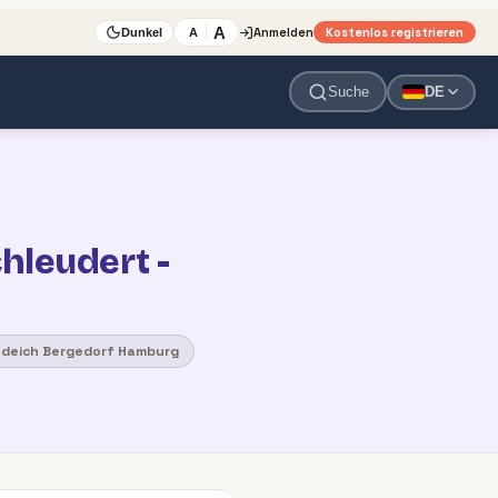
A
Anmelden
Kostenlos registrieren
A
Dunkel
Suche
DE
hleudert -
tdeich Bergedorf Hamburg