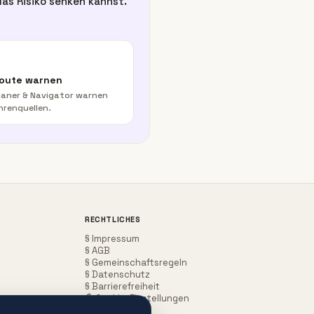
as Risiko senken kannst.
Route warnen
aner & Navigator warnen
hrenquellen.
RECHTLICHES
§ Impressum
§ AGB
§ Gemeinschaftsregeln
§ Datenschutz
§ Barrierefreiheit
Cookie-Einstellungen