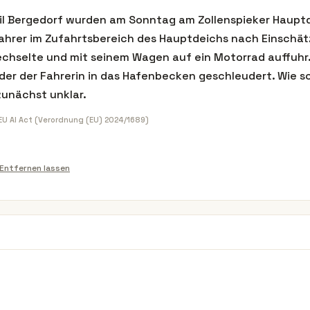
il Bergedorf wurden am Sonntag am Zollenspieker Haupt
ofahrer im Zufahrtsbereich des Hauptdeichs nach Einschät
chselte und mit seinem Wagen auf ein Motorrad auffuhr
er der Fahrerin in das Hafenbecken geschleudert. Wie sc
zunächst unklar.
 EU AI Act (Verordnung (EU) 2024/1689)
Entfernen lassen