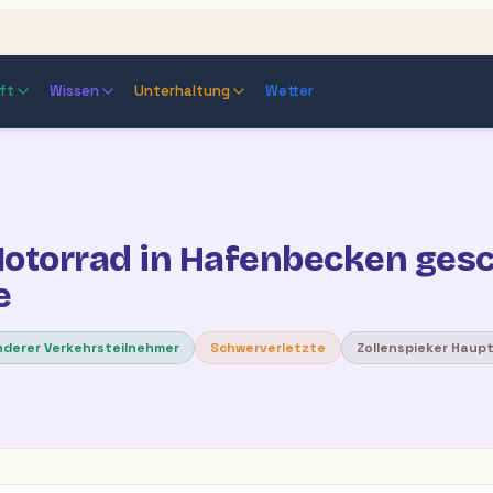
ft
Wissen
Unterhaltung
Wetter
otorrad in Hafenbecken gesc
e
nderer Verkehrsteilnehmer
Schwerverletzte
Zollenspieker Haup