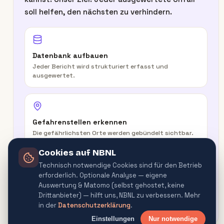
soll helfen, den nächsten zu verhindern.
Datenbank aufbauen
Jeder Bericht wird strukturiert erfasst und
ausgewertet.
Gefahrenstellen erkennen
Die gefährlichsten Orte werden gebündelt sichtbar.
Cookies auf NBNL
Technisch notwendige Cookies sind für den Betrieb
erforderlich. Optionale Analyse — eigene
In der Route warnen
Auswertung & Matomo (selbst gehostet, keine
Routenplaner & Navigator warnen vor
Drittanbieter) — hilft uns, NBNL zu verbessern. Mehr
Gefahrenquellen.
in der
Datenschutzerklärung
.
Einstellungen
Nur notwendige