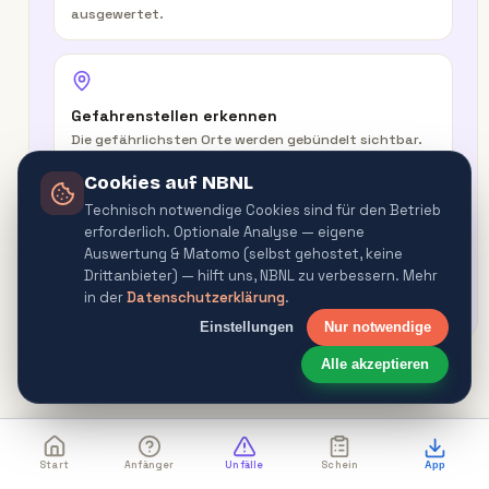
ausgewertet.
Gefahrenstellen erkennen
Die gefährlichsten Orte werden gebündelt sichtbar.
Cookies auf NBNL
Technisch notwendige Cookies sind für den Betrieb
erforderlich. Optionale Analyse — eigene
In der Route warnen
Auswertung & Matomo (selbst gehostet, keine
Routenplaner & Navigator warnen vor
Drittanbieter) — hilft uns, NBNL zu verbessern. Mehr
Gefahrenquellen.
in der
Datenschutzerklärung
.
Einstellungen
Nur notwendige
Alle akzeptieren
Start
Anfänger
Unfälle
Schein
App