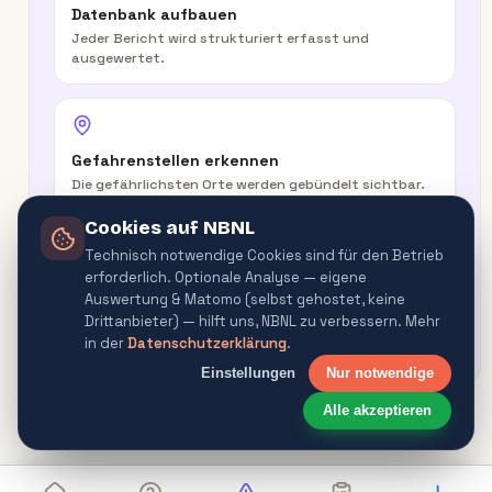
Datenbank aufbauen
Jeder Bericht wird strukturiert erfasst und
ausgewertet.
Gefahrenstellen erkennen
Die gefährlichsten Orte werden gebündelt sichtbar.
Cookies auf NBNL
Technisch notwendige Cookies sind für den Betrieb
erforderlich. Optionale Analyse — eigene
In der Route warnen
Auswertung & Matomo (selbst gehostet, keine
Routenplaner & Navigator warnen vor
Drittanbieter) — hilft uns, NBNL zu verbessern. Mehr
Gefahrenquellen.
in der
Datenschutzerklärung
.
Einstellungen
Nur notwendige
Alle akzeptieren