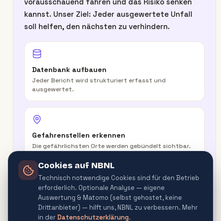
vorausschauend fahren und das Risiko senken
kannst. Unser Ziel: Jeder ausgewertete Unfall
soll helfen, den nächsten zu verhindern.
Datenbank aufbauen
Jeder Bericht wird strukturiert erfasst und
ausgewertet.
Gefahrenstellen erkennen
Die gefährlichsten Orte werden gebündelt sichtbar.
Cookies auf NBNL
Technisch notwendige Cookies sind für den Betrieb
erforderlich. Optionale Analyse — eigene
In der Route warnen
Auswertung & Matomo (selbst gehostet, keine
Routenplaner & Navigator warnen vor
Drittanbieter) — hilft uns, NBNL zu verbessern. Mehr
Gefahrenquellen.
in der
Datenschutzerklärung
.