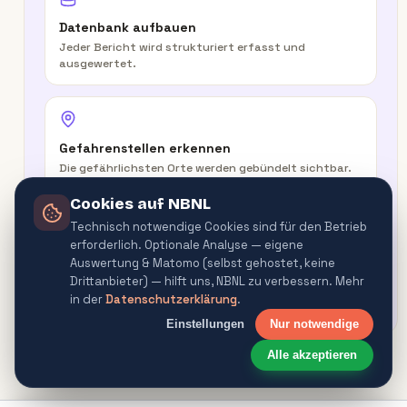
Datenbank aufbauen
Jeder Bericht wird strukturiert erfasst und
ausgewertet.
Gefahrenstellen erkennen
Die gefährlichsten Orte werden gebündelt sichtbar.
Cookies auf NBNL
Technisch notwendige Cookies sind für den Betrieb
erforderlich. Optionale Analyse — eigene
In der Route warnen
Auswertung & Matomo (selbst gehostet, keine
Routenplaner & Navigator warnen vor
Drittanbieter) — hilft uns, NBNL zu verbessern. Mehr
Gefahrenquellen.
in der
Datenschutzerklärung
.
Einstellungen
Nur notwendige
Alle akzeptieren