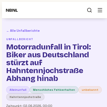
NBNL
← Alle Unfallberichte
UNFALLBERICHT
Motorradunfall in Tirol:
Biker aus Deutschland
stürzt auf
Hahntennjochstraße
Abhang hinab
Alleinunfall
Menschliches Fehlverhalten
unbekannt
Hahntennjochstraße
Zeitpunkt:
02.06.2026, 00:00