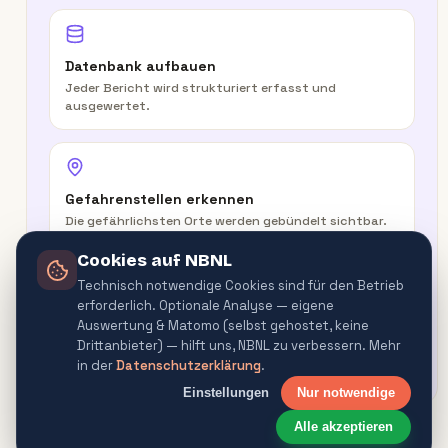
Datenbank aufbauen
Jeder Bericht wird strukturiert erfasst und
ausgewertet.
Gefahrenstellen erkennen
Die gefährlichsten Orte werden gebündelt sichtbar.
Cookies auf NBNL
Technisch notwendige Cookies sind für den Betrieb
erforderlich. Optionale Analyse — eigene
In der Route warnen
Auswertung & Matomo (selbst gehostet, keine
Routenplaner & Navigator warnen vor
Drittanbieter) — hilft uns, NBNL zu verbessern. Mehr
Gefahrenquellen.
in der
Datenschutzerklärung
.
Einstellungen
Nur notwendige
Alle akzeptieren