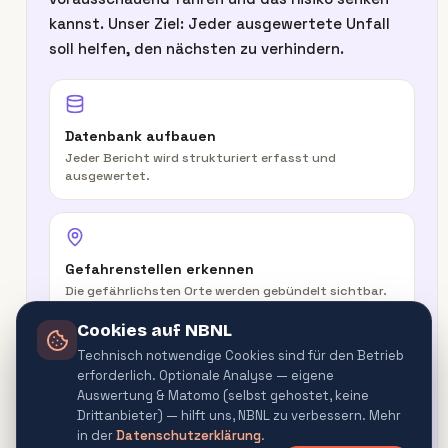
kannst. Unser Ziel: Jeder ausgewertete Unfall
soll helfen, den nächsten zu verhindern.
Datenbank aufbauen
Jeder Bericht wird strukturiert erfasst und
ausgewertet.
Gefahrenstellen erkennen
Die gefährlichsten Orte werden gebündelt sichtbar.
Cookies auf NBNL
Technisch notwendige Cookies sind für den Betrieb
erforderlich. Optionale Analyse — eigene
In der Route warnen
Auswertung & Matomo (selbst gehostet, keine
Routenplaner & Navigator warnen vor
Drittanbieter) — hilft uns, NBNL zu verbessern. Mehr
Gefahrenquellen.
in der
Datenschutzerklärung
.