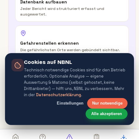
Datenbank aufbauen
Jeder Bericht wird strukturiert erfasst und
ausgewertet.
Gefahrenstellen erkennen
Die gefährlichsten Orte werden gebündelt sichtbar.
Cookies auf NBNL
Technisch notwendige Cookies sind für den Betrieb
erforderlich. Optionale Analyse — eigene
In der Route warnen
Auswertung & Matomo (selbst gehostet, keine
Routenplaner & Navigator warnen vor
Drittanbieter) — hilft uns, NBNL zu verbessern. Mehr
Gefahrenquellen.
in der
Datenschutzerklärung
.
Einstellungen
Nur notwendige
Alle akzeptieren