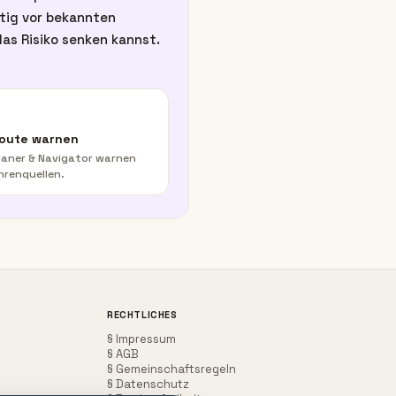
itig vor bekannten
as Risiko senken kannst.
Route warnen
aner & Navigator warnen
hrenquellen.
RECHTLICHES
§ Impressum
§ AGB
§ Gemeinschaftsregeln
§ Datenschutz