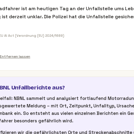
radfahrer ist am heutigen Tag an der Unfallstelle ums L
st derzeit unklar. Die Polizei hat die Unfallstelle gesic
 EU AI Act (Verordnung (EU) 2024/1689)
Entfernen lassen
NL Unfallberichte aus?
inzelfall: NBNL sammelt und analysiert fortlaufend Motorrad
gewertete Meldung – mit Ort, Zeitpunkt, Unfalltyp, Ursache
nbank ein. So entsteht aus vielen einzelnen Berichten ein G
ahrer besonders gefährlich wird.
fizieren wir die gefährlichsten Orte und Streckenabschnitte u