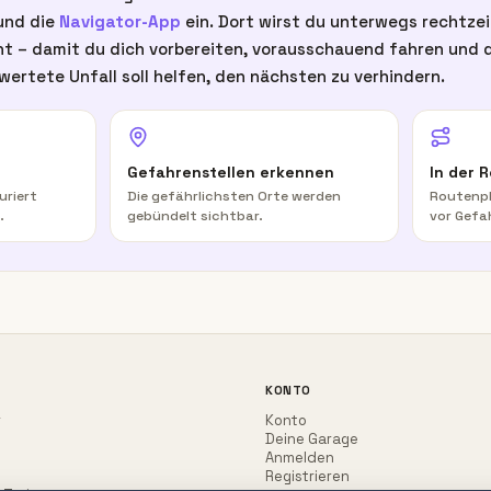
nd die
Navigator-App
ein. Dort wirst du unterwegs rechtze
t – damit du dich vorbereiten, vorausschauend fahren und d
wertete Unfall soll helfen, den nächsten zu verhindern.
Gefahrenstellen erkennen
In der 
uriert
Die gefährlichsten Orte werden
Routenpl
.
gebündelt sichtbar.
vor Gefa
KONTO
r
Konto
Deine Garage
Anmelden
Registrieren