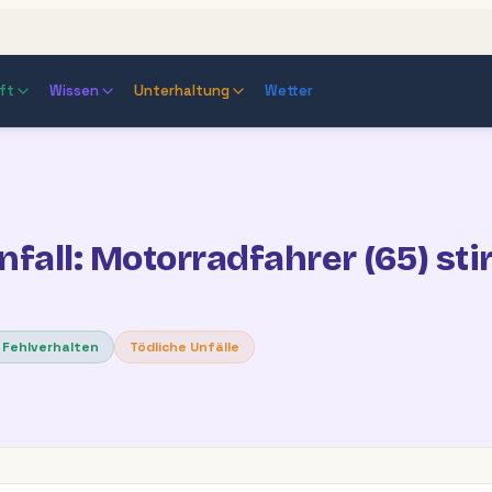
ft
Wissen
Unterhaltung
Wetter
fall: Motorradfahrer (65) sti
 Fehlverhalten
Tödliche Unfälle