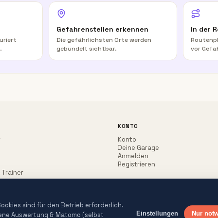
Gefahrenstellen erkennen
In der 
uriert
Die gefährlichsten Orte werden
Routenpl
.
gebündelt sichtbar.
vor Gefa
KONTO
r
Konto
Deine Garage
Anmelden
Registrieren
-Trainer
okies sind für den Betrieb erforderlich.
Einstellungen
Nur not
gene Auswertung & Matomo (selbst