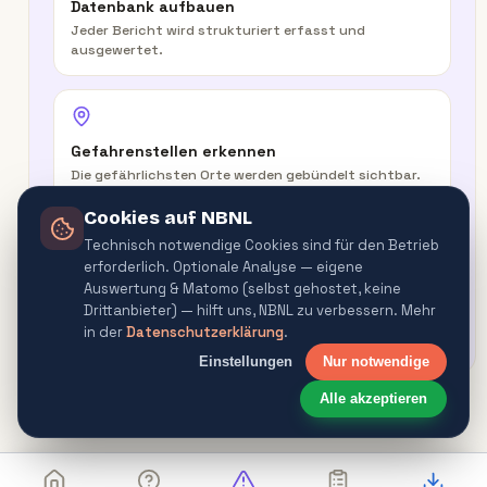
Datenbank aufbauen
Jeder Bericht wird strukturiert erfasst und
ausgewertet.
Gefahrenstellen erkennen
Die gefährlichsten Orte werden gebündelt sichtbar.
Cookies auf NBNL
Technisch notwendige Cookies sind für den Betrieb
erforderlich. Optionale Analyse — eigene
In der Route warnen
Auswertung & Matomo (selbst gehostet, keine
Routenplaner & Navigator warnen vor
Drittanbieter) — hilft uns, NBNL zu verbessern. Mehr
Gefahrenquellen.
in der
Datenschutzerklärung
.
Einstellungen
Nur notwendige
Alle akzeptieren