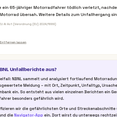
e ein 65-jähriger Motorradfahrer tödlich verletzt, nachd
Motorrad übersah. Weitere Details zum Unfallhergang si
 EU AI Act (Verordnung (EU) 2024/1689)
Entfernen lassen
NL Unfallberichte aus?
inzelfall: NBNL sammelt und analysiert fortlaufend Motorrad
gewertete Meldung – mit Ort, Zeitpunkt, Unfalltyp, Ursache
nbank ein. So entsteht aus vielen einzelnen Berichten ein G
ahrer besonders gefährlich wird.
fizieren wir die gefährlichsten Orte und Streckenabschnitte u
nd die
Navigator-App
ein. Dort wirst du unterwegs rechtze