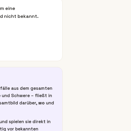
em eine
nd nicht bekannt.
unfälle aus dem gesamten
 und Schwere – fließt in
esamtbild darüber,
wo
und
nd spielen sie direkt in
itig vor bekannten