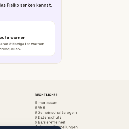
as Risiko senken kannst.
Route warnen
aner & Navigator warnen
hrenquellen.
RECHTLICHES
§ Impressum
§ AGB
§ Gemeinschaftsregeln
§ Datenschutz
§ Barrierefreiheit
Cookie-Einstellungen