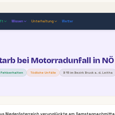
ft
Wissen
Unterhaltung
Wetter
starb bei Motorradunfall in NÖ
 Fehlverhalten
Tödliche Unfälle
B 15 im Bezirk Bruck a. d. Leitha
aus Niederösterreich verunglückte am Samstagnachmittag 