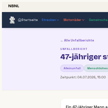
NBNL
Startseite
Strecken
Motorräder
Gemeinscha
← Alle Unfallberichte
UNFALLBERICHT
47-jähriger 
Alleinunfall
Menschliches
Zeitpunkt:
04.07.2026, 15:00
Ein 47-jähriger Mann 