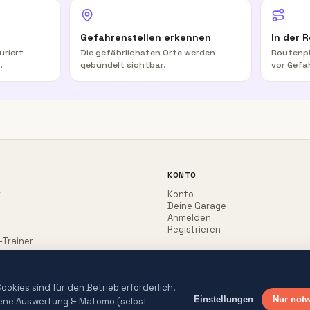
Gefahrenstellen erkennen
In der 
uriert
Die gefährlichsten Orte werden
Routenpl
.
gebündelt sichtbar.
vor Gefa
KONTO
r
Konto
Deine Garage
Anmelden
Registrieren
-Trainer
okies sind für den Betrieb erforderlich.
Einstellungen
Nur not
gene Auswertung & Matomo (selbst