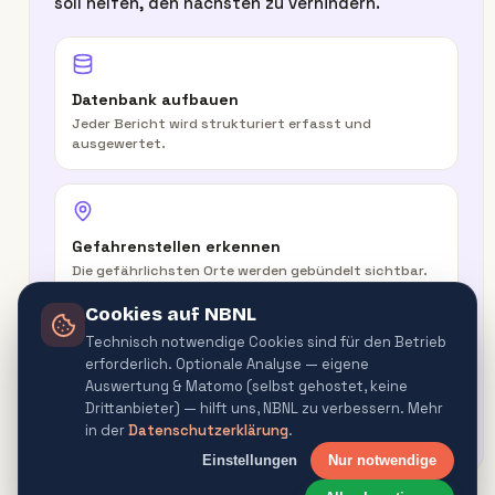
soll helfen, den nächsten zu verhindern.
Datenbank aufbauen
Jeder Bericht wird strukturiert erfasst und
ausgewertet.
Gefahrenstellen erkennen
Die gefährlichsten Orte werden gebündelt sichtbar.
Cookies auf NBNL
Technisch notwendige Cookies sind für den Betrieb
erforderlich. Optionale Analyse — eigene
In der Route warnen
Auswertung & Matomo (selbst gehostet, keine
Routenplaner & Navigator warnen vor
Drittanbieter) — hilft uns, NBNL zu verbessern. Mehr
Gefahrenquellen.
in der
Datenschutzerklärung
.
Einstellungen
Nur notwendige