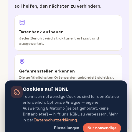
soll helfen, den nächsten zu verhindern.
Datenbank aufbauen
Jeder Bericht wird strukturiert erfasst und
ausgewertet.
Gefahrenstellen erkennen
Die gefährlichsten Orte werden gebündelt sichtbar.
Cookies auf NBNL
Technisch notwendige Cookies sind für den Betrieb
erforderlich. Optionale Analyse — eigene
In der Route warnen
Auswertung & Matomo (selbst gehostet, keine
Routenplaner & Navigator warnen vor
Drittanbieter) — hilft uns, NBNL zu verbessern. Mehr
Gefahrenquellen.
in der
Datenschutzerklärung
.
Einstellungen
Nur notwendige