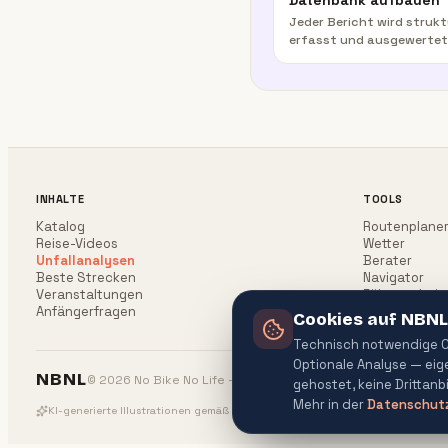
Datenbank aufbauen
Jeder Bericht wird strukt
erfasst und ausgewertet
INHALTE
TOOLS
Katalog
Routenplane
Reise-Videos
Wetter
Unfallanalysen
Berater
Beste Strecken
Navigator
Veranstaltungen
Führerschein
Anfängerfragen
Cookies auf NBNL
Technisch notwendige Co
Optionale Analyse — ei
NBNL
© 2026 No Bike No Life — All rights reserved.
gehostet, keine Drittanb
Mehr in der
Datenschutz
KI-generierte Illustrationen gemäß EU AI Act (Verordnung (EU) 2024/1689) · A