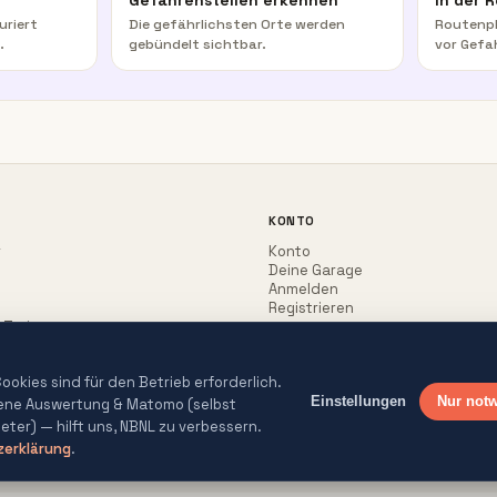
Gefahrenstellen erkennen
In der 
uriert
Die gefährlichsten Orte werden
Routenpl
.
gebündelt sichtbar.
vor Gefa
KONTO
r
Konto
Deine Garage
Anmelden
Registrieren
-Trainer
okies sind für den Betrieb erforderlich.
Einstellungen
Nur not
gene Auswertung & Matomo (selbst
ieter) — hilft uns, NBNL zu verbessern.
erklärung
.
lle Texte redaktionell geprüft