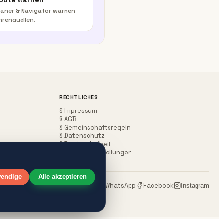
Route warnen
aner & Navigator warnen
hrenquellen.
RECHTLICHES
§ Impressum
§ AGB
§ Gemeinschaftsregeln
§ Datenschutz
§ Barrierefreiheit
Cookie-Einstellungen
wendige
Alle akzeptieren
WhatsApp
Facebook
Teilen:
Instagram