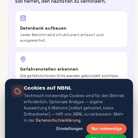
soll helfen, den nächsten zu verhindern.
Datenbank aufbauen
Jeder Bericht wird strukturiert erfasst und
ausgewertet.
Gefahrenstellen erkennen
Die gefährlichsten Orte werden gebündelt sichtbar.
Cookies auf NBNL
Technisch notwendige Cookies sind für den Betrieb
erforderlich. Optionale Analyse — eigene
In der Route warnen
Auswertung & Matomo (selbst gehostet, keine
Routenplaner & Navigator warnen vor
Drittanbieter) — hilft uns, NBNL zu verbessern. Mehr
Gefahrenquellen.
in der
Datenschutzerklärung
.
Einstellungen
Nur notwendige