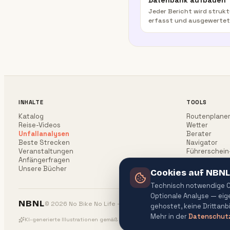
Datenbank aufbauen
Jeder Bericht wird strukt
erfasst und ausgewertet
INHALTE
TOOLS
Katalog
Routenplane
Reise-Videos
Wetter
Unfallanalysen
Berater
Beste Strecken
Navigator
Veranstaltungen
Führerschein
Anfängerfragen
Unsere Bücher
Cookies auf NBNL
Technisch notwendige Co
Optionale Analyse — ei
NBNL
© 2026 No Bike No Life — All rights reserved.
gehostet, keine Drittanb
Mehr in der
Datenschutz
KI-generierte Illustrationen gemäß EU AI Act (Verordnung (EU) 2024/1689) · A