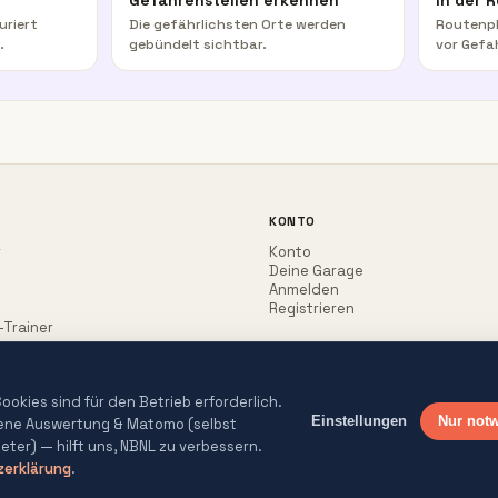
Gefahrenstellen erkennen
In der 
uriert
Die gefährlichsten Orte werden
Routenpl
.
gebündelt sichtbar.
vor Gefa
KONTO
r
Konto
Deine Garage
Anmelden
Registrieren
-Trainer
okies sind für den Betrieb erforderlich.
Einstellungen
Nur not
gene Auswertung & Matomo (selbst
ieter) — hilft uns, NBNL zu verbessern.
erklärung
.
lle Texte redaktionell geprüft