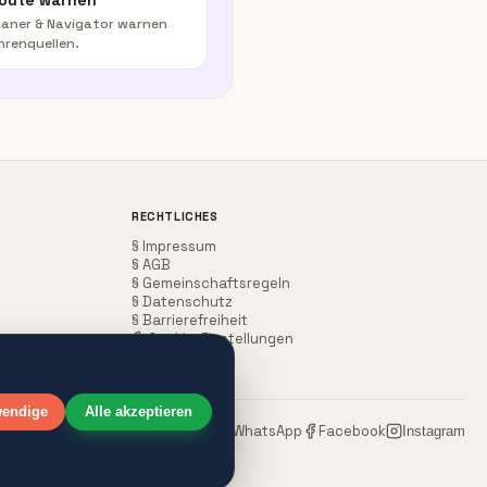
Route warnen
aner & Navigator warnen
hrenquellen.
RECHTLICHES
§ Impressum
§ AGB
§ Gemeinschaftsregeln
§ Datenschutz
§ Barrierefreiheit
Cookie-Einstellungen
wendige
Alle akzeptieren
WhatsApp
Facebook
Teilen:
Instagram