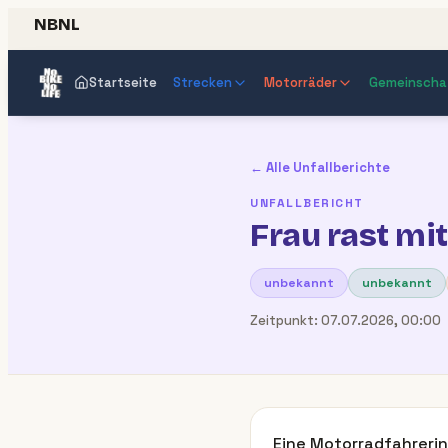
NBNL
Startseite
Strecken
Motorräder
Gemeinscha
← Alle Unfallberichte
UNFALLBERICHT
Frau rast mi
unbekannt
unbekannt
Zeitpunkt:
07.07.2026, 00:00
Eine Motorradfahrerin