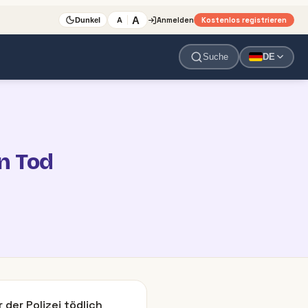
A
Anmelden
Kostenlos registrieren
A
Dunkel
Suche
DE
n Tod
der Polizei tödlich