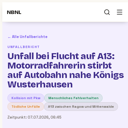
NBNL
← Alle Unfallberichte
UNFALLBERICHT
Unfall bei Flucht auf A13:
Motorradfahrerin stirbt
auf Autobahn nahe Königs
Wusterhausen
Kollision mit Pkw
Menschliches Fehlverhalten
Tödliche Unfälle
A13 zwischen Ragow und Mittenwalde
Zeitpunkt:
07.07.2026, 06:45