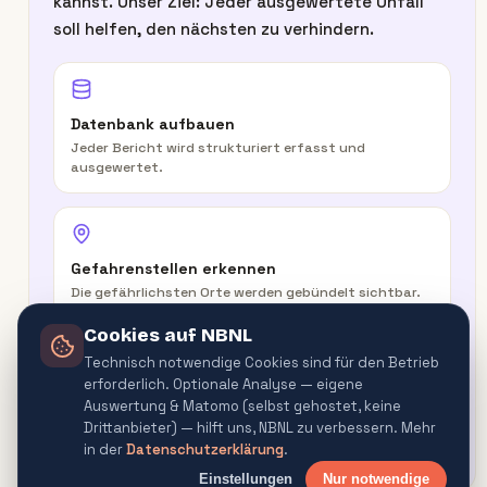
kannst. Unser Ziel: Jeder ausgewertete Unfall
soll helfen, den nächsten zu verhindern.
Datenbank aufbauen
Jeder Bericht wird strukturiert erfasst und
ausgewertet.
Gefahrenstellen erkennen
Die gefährlichsten Orte werden gebündelt sichtbar.
Cookies auf NBNL
Technisch notwendige Cookies sind für den Betrieb
erforderlich. Optionale Analyse — eigene
In der Route warnen
Auswertung & Matomo (selbst gehostet, keine
Routenplaner & Navigator warnen vor
Drittanbieter) — hilft uns, NBNL zu verbessern. Mehr
Gefahrenquellen.
in der
Datenschutzerklärung
.
Einstellungen
Nur notwendige