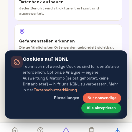
Datenbank aufbauen
Jeder Bericht wird strukturiert erfasst und
ausgewertet.
Gefahrenstellen erkennen
Die gefährlichsten Orte werden gebündelt sichtbar.
Cookies auf NBNL
Technisch notwendige Cookies sind für den Betrieb
erforderlich. Optionale Analyse — eigene
In der Route warnen
Auswertung & Matomo (selbst gehostet, keine
Routenplaner & Navigator warnen vor
Drittanbieter) — hilft uns, NBNL zu verbessern. Mehr
Gefahrenquellen.
in der
Datenschutzerklärung
.
Einstellungen
Nur notwendige
Alle akzeptieren