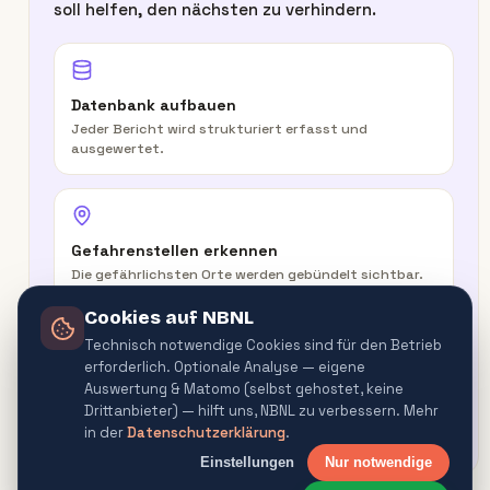
soll helfen, den nächsten zu verhindern.
Datenbank aufbauen
Jeder Bericht wird strukturiert erfasst und
ausgewertet.
Gefahrenstellen erkennen
Die gefährlichsten Orte werden gebündelt sichtbar.
Cookies auf NBNL
Technisch notwendige Cookies sind für den Betrieb
erforderlich. Optionale Analyse — eigene
In der Route warnen
Auswertung & Matomo (selbst gehostet, keine
Routenplaner & Navigator warnen vor
Drittanbieter) — hilft uns, NBNL zu verbessern. Mehr
Gefahrenquellen.
in der
Datenschutzerklärung
.
Einstellungen
Nur notwendige