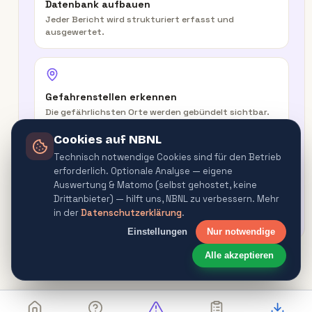
Datenbank aufbauen
Jeder Bericht wird strukturiert erfasst und
ausgewertet.
Gefahrenstellen erkennen
Die gefährlichsten Orte werden gebündelt sichtbar.
Cookies auf NBNL
Technisch notwendige Cookies sind für den Betrieb
erforderlich. Optionale Analyse — eigene
In der Route warnen
Auswertung & Matomo (selbst gehostet, keine
Routenplaner & Navigator warnen vor
Drittanbieter) — hilft uns, NBNL zu verbessern. Mehr
Gefahrenquellen.
in der
Datenschutzerklärung
.
Einstellungen
Nur notwendige
Alle akzeptieren