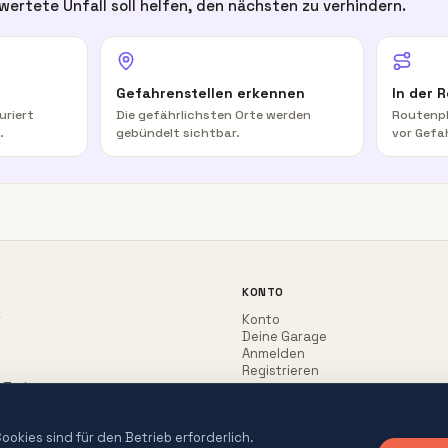
wertete Unfall soll helfen, den nächsten zu verhindern.
Gefahrenstellen erkennen
In der 
uriert
Die gefährlichsten Orte werden
Routenpl
.
gebündelt sichtbar.
vor Gefa
KONTO
r
Konto
Deine Garage
Anmelden
Registrieren
-Trainer
okies sind für den Betrieb erforderlich.